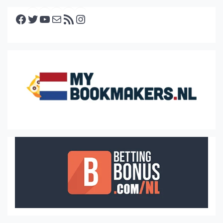
Facebook
Twitter
YouTube
E-mail
RSS feed
Instagram