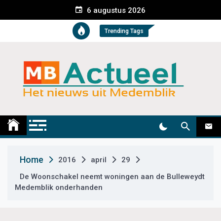
S
6 augustus 2026
k
i
Trending Tags
p
t
o
c
o
n
t
Medemblik Actueel
Wij zijn altijd actueel
e
n
t
Home
2016
april
29
De Woonschakel neemt woningen aan de Bulleweydt
Medemblik onderhanden