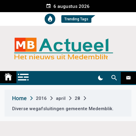
S
6 augustus 2026
k
i
Trending Tags
p
t
o
c
o
n
t
Medemblik Actueel
Wij zijn altijd actueel
e
n
t
Home
2016
april
28
Diverse wegafsluitingen gemeente Medemblik.