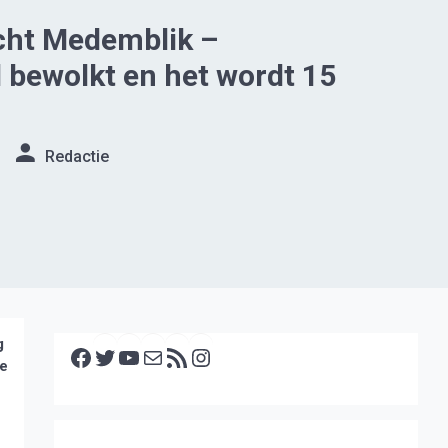
cht Medemblik –
 bewolkt en het wordt 15
Redactie
Facebook
Twitter
YouTube
E-mail
RSS feed
Instagram
g
ge