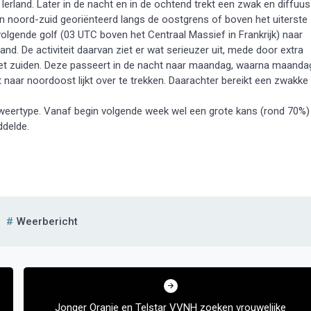
Ierland. Later in de nacht en in de ochtend trekt een zwak en diffuus
n noord-zuid georiënteerd langs de oostgrens of boven het uiterste
 volgende golf (03 UTC boven het Centraal Massief in Frankrijk) naar
and. De activiteit daarvan ziet er wat serieuzer uit, mede door extra
het zuiden. Deze passeert in de nacht naar maandag, waarna maanda
naar noordoost lijkt over te trekken. Daarachter bereikt een zwakke
 weertype. Vanaf begin volgende week wel een grote kans (rond 70%)
ddelde.
Weerbericht
Jonger Oranje en Telstar VVNH zoeken vrouwelijke