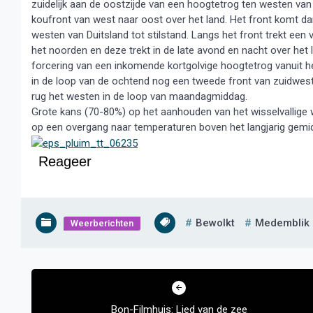
zuidelijk aan de oostzijde van een hoogtetrog ten westen van 
koufront van west naar oost over het land. Het front komt da
westen van Duitsland tot stilstand. Langs het front trekt een
het noorden en deze trekt in de late avond en nacht over het l
forcering van een inkomende kortgolvige hoogtetrog vanuit 
in de loop van de ochtend nog een tweede front van zuidwest 
rug het westen in de loop van maandagmiddag.
Grote kans (70-80%) op het aanhouden van het wisselvallige
op een overgang naar temperaturen boven het langjarig gemi
Reageer
Bewolkt
Medemblik
Weerberichten
Bericht
navigatie
Bon-Filmhuis: Lied van de zee