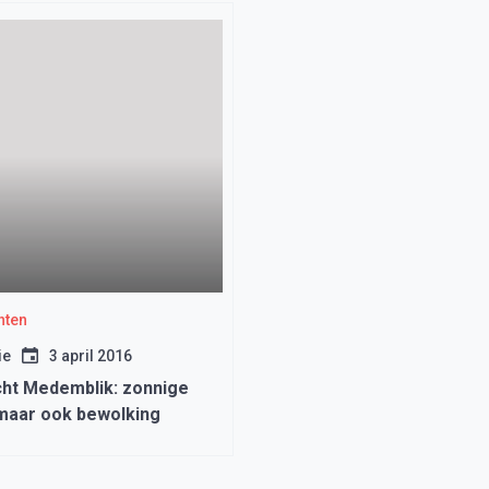
hten
ie
3 april 2016
ht Medemblik: zonnige
maar ook bewolking