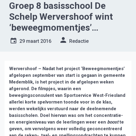
Groep 8 basisschool De
Schelp Wervershoof wint
‘beweegmomentjes’
Medemblik
29 maart 2016
Redactie
Wervershoof – Nadat het project ‘Beweegmomentjes’
afgelopen september van start is gegaan in gemeente
Medemblik, is het project in de afgelopen weken
afgerond. De filmpjes, waarin een
bewegingsconsulent van Sportservice West-Friesland
allerlei korte spelvormen toonde voor in de klas,
werden wekelijks verstuurd naar de deelnemende
basisscholen. Doel hiervan was om het concentratie-
en energieniveau van de leerlingen weer een
boost
te
geven, om vervolgens weer volledig geconcentreerd
aan de reken-, taal- en spellingsopdrachten te kunnen