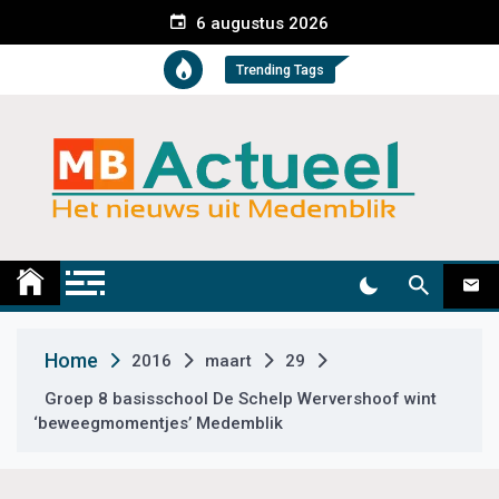
S
6 augustus 2026
k
i
Trending Tags
p
t
o
c
o
n
t
Medemblik Actueel
Wij zijn altijd actueel
e
n
t
Home
2016
maart
29
Groep 8 basisschool De Schelp Wervershoof wint
‘beweegmomentjes’ Medemblik