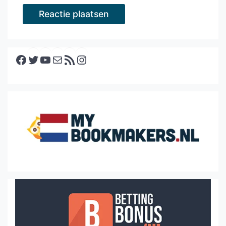
Facebook
Twitter
YouTube
E-mail
RSS feed
Instagram