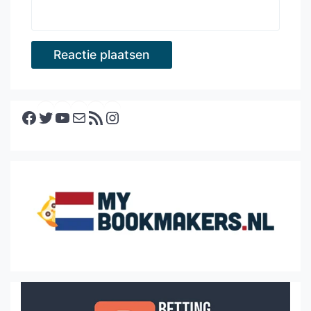
Facebook
Twitter
YouTube
E-mail
RSS feed
Instagram