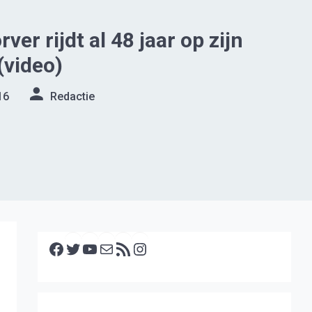
ver rijdt al 48 jaar op zijn
(video)
16
Redactie
Facebook
Twitter
YouTube
E-mail
RSS feed
Instagram