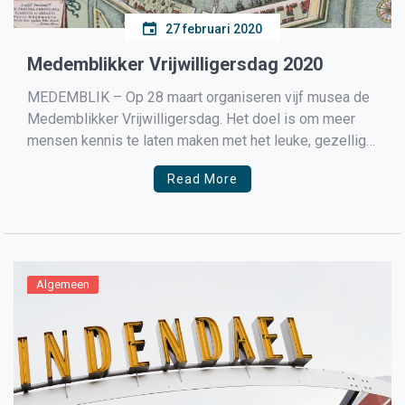
27 februari 2020
Medemblikker Vrijwilligersdag 2020
MEDEMBLIK – Op 28 maart organiseren vijf musea de
Medemblikker Vrijwilligersdag. Het doel is om meer
mensen kennis te laten maken met het leuke, gezellige
en laagdrempelige karakter van vrijwilligerswerk in
Read More
Medemblik. Programma De deelnemers worden op
deze dag meegenomen in een geheel verzorgd
programma. Met legervoertuigen en Citytours worden
[…]
Algemeen