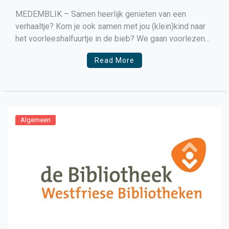
MEDEMBLIK – Samen heerlijk genieten van een
verhaaltje? Kom je ook samen met jou (klein)kind naar
het voorleeshalfuurtje in de bieb? We gaan voorlezen
op woensdag 22 juli en woensdag 12 augustus van
Read More
10:00 tot 10:30 uur Volg ons ook tijdens de
zomervakantie op onze Westfriese BoekStartpagina
(QR code). We […]
Algemeen