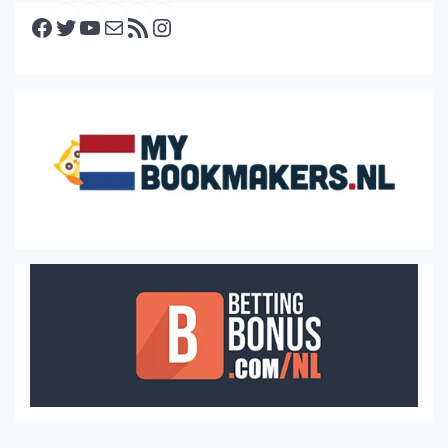
Facebook
Twitter
YouTube
E-mail
RSS feed
Instagram