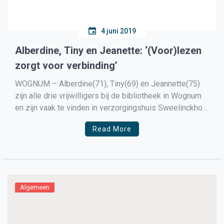
4 juni 2019
Alberdine, Tiny en Jeanette: ‘(Voor)lezen
zorgt voor verbinding’
WOGNUM – Alberdine(71), Tiny(69) en Jeannette(75)
zijn alle drie vrijwilligers bij de bibliotheek in Wognum
en zijn vaak te vinden in verzorgingshuis Sweelinckhof
in Wognum. Waar Jeannette nog een jonkie in het team
Read More
is mogen Alberdine en Tiny zich al tien jaar vrijwilligers
noemen. De drie dames vertellen over hun […]
Algemeen