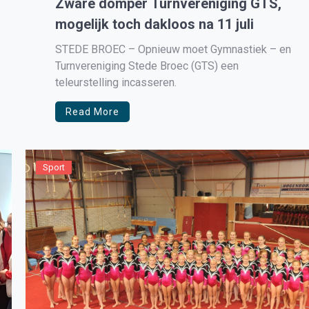
Zware domper Turnvereniging GTS,
mogelijk toch dakloos na 11 juli
STEDE BROEC – Opnieuw moet Gymnastiek – en
Turnvereniging Stede Broec (GTS) een
teleurstelling incasseren.
Read More
Sport