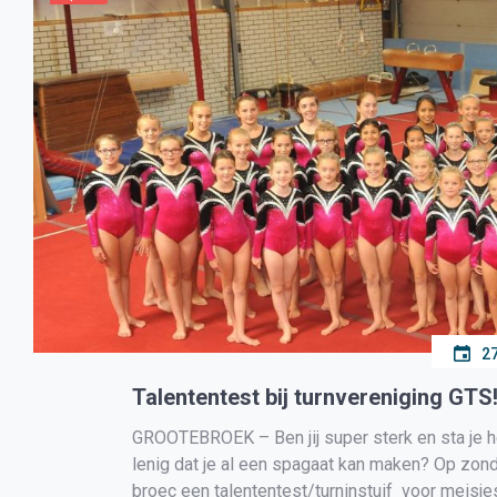
27
Talententest bij turnvereniging GTS
GROOTEBROEK – Ben jij super sterk en sta je he
lenig dat je al een spagaat kan maken? Op zon
broec een talententest/turninstuif voor meisjes