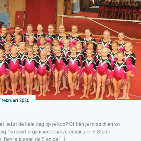
 februari 2020
!
t liefst de hele dag op je kop? Of ben je misschien zo
dag 15 maart organiseert turnvereniging GTS Stede
. Ben je tussen de 5 en de […]