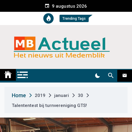
S
9 augustus 2026
k
i
Trending Tags
p
t
o
c
o
n
t
Medemblik Actueel
Wij zijn altijd actueel
e
n
t
Home
2019
januari
30
Talententest bij turnvereniging GTS!