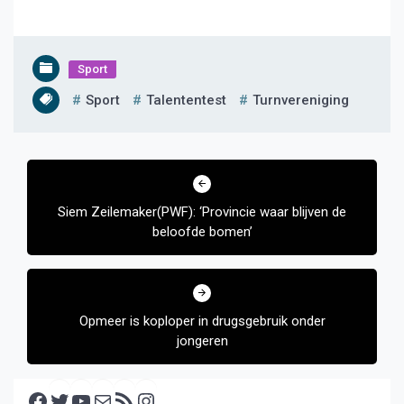
Sport
Sport
Talententest
Turnvereniging
Bericht
navigatie
Siem Zeilemaker(PWF): ‘Provincie waar blijven de
beloofde bomen’
Opmeer is koploper in drugsgebruik onder
jongeren
Facebook
Twitter
YouTube
E-mail
RSS feed
Instagram