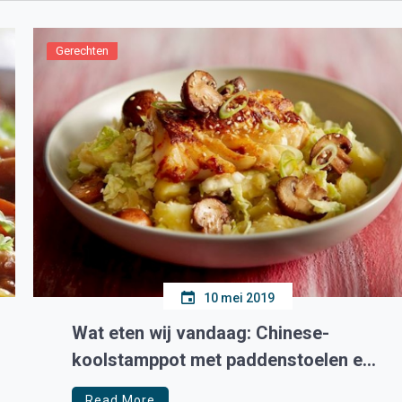
Gerechten
10 mei 2019
Wat eten wij vandaag: Chinese-
koolstamppot met paddenstoelen en
kabeljauw
Read More