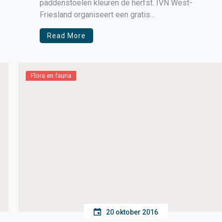
paddenstoelen kleuren de herfst. IVN West-
Friesland organiseert een gratis
paddenstoelenwandeling
Read More
Flora en fauna
20 oktober 2016