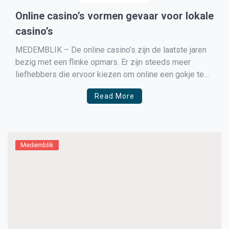
Online casino’s vormen gevaar voor lokale
casino’s
MEDEMBLIK – De online casino’s zijn de laatste jaren
bezig met een flinke opmars. Er zijn steeds meer
liefhebbers die ervoor kiezen om online een gokje te
wagen. In oktober 2021 zal online gokken legaal
Read More
worden in Nederland, wat desastreuze gevolgen kan
hebben voor de fysieke casino’s in ons land. […]
Medemblik