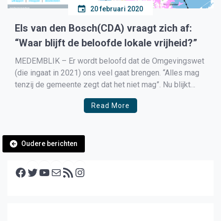
20 februari 2020
Els van den Bosch(CDA) vraagt zich af:
“Waar blijft de beloofde lokale vrijheid?”
MEDEMBLIK – Er wordt beloofd dat de Omgevingswet
(die ingaat in 2021) ons veel gaat brengen. “Alles mag
tenzij de gemeente zegt dat het niet mag”. Nu blijkt
echter dat de Provincie Noord-Holland Bijzondere
Read More
Provinciale Landschappen aanwijst. Op de deze week
gepubliceerde kaartjes is te zien dat er dan op […]
Berichtennavigatie
Oudere berichten
Facebook
Twitter
YouTube
E-mail
RSS feed
Instagram