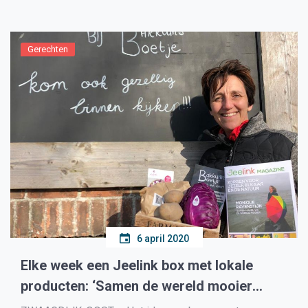
Teken-alert gegenereerd en via de app van Nature
Today beschikbaar […]
Gerechten
6 april 2020
Elke week een Jeelink box met lokale
producten: ‘Samen de wereld mooier
maken, doe je mee?’