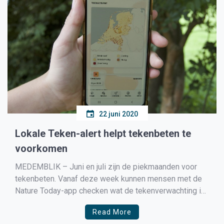
22 juni 2020
Lokale Teken-alert helpt tekenbeten te
voorkomen
MEDEMBLIK – Juni en juli zijn de piekmaanden voor
tekenbeten. Vanaf deze week kunnen mensen met de
Nature Today-app checken wat de tekenverwachting is
bij hen in de buurt. Op basis van weersinformatie,
Read More
satellietgegevens en het landschap wordt een actuele