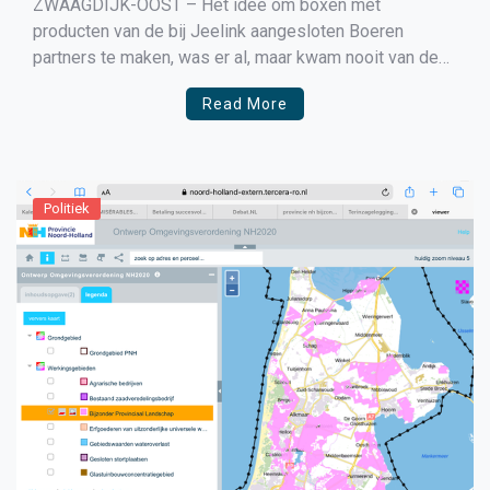
ZWAAGDIJK-OOST – Het idee om boxen met
producten van de bij Jeelink aangesloten Boeren
partners te maken, was er al, maar kwam nooit van de
grond. Nu Buitenlui partner Sportcafe19 is ingestapt,
Read More
blijkt het onmogelijke mogelijk. Een menu, een doos en
lokaal aangesloten partners; meer ingrediënten zijn er
niet nodig. […]
Politiek