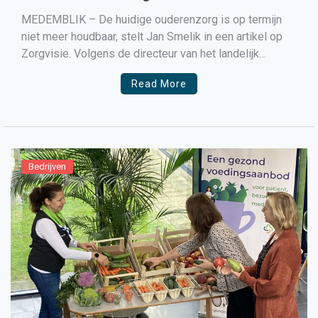
MEDEMBLIK – De huidige ouderenzorg is op termijn
niet meer houdbaar, stelt Jan Smelik in een artikel op
Zorgvisie. Volgens de directeur van het landelijk
netwerk Nederland Zorgt voor Elkaar (NLZVE) zijn
Read More
lokale burgerinitiatieven het antwoord op de
toenemende zorgvraag. Via burgerinitiatieven
ondersteunen verschillende groepen in onze
samenleving elkaar. Een […]
Bedrijven