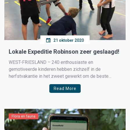
21 oktober 2020
Lokale Expeditie Robinson zeer geslaagd!
WEST-FRIESLAND – 240 enthousiaste en
gemotiveerde kinderen hebben zichzelf in de
herfstvakantie in het zweet gewerkt om de beste
Robinson van Wervershoof, Nibbixwoud en
Read More
Hoogkarspel te worden. Team Sportservice West-
Friesland had deze activiteit georganiseerd, niet alleen
om de kinderen een leuke dag te verzorgen, maar ook
om kinderen en jongeren […]
Flora en fauna