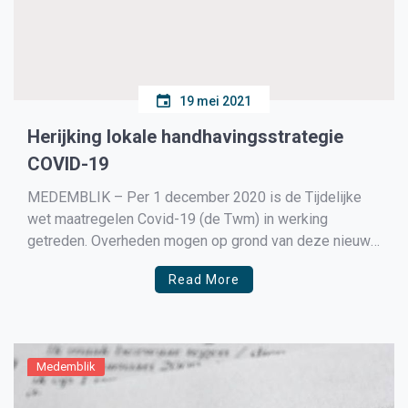
19 mei 2021
Herijking lokale handhavingsstrategie
COVID-19
MEDEMBLIK – Per 1 december 2020 is de Tijdelijke
wet maatregelen Covid-19 (de Twm) in werking
getreden. Overheden mogen op grond van deze nieuwe
wet maatregelen nemen om verdere verspreiding van
Read More
het Covid-19 virus te voorkomen. Aan deze Wpg is het
hoofdstuk Va toegevoegd. Vanaf 1 december 2020 is
daarom […]
Medemblik