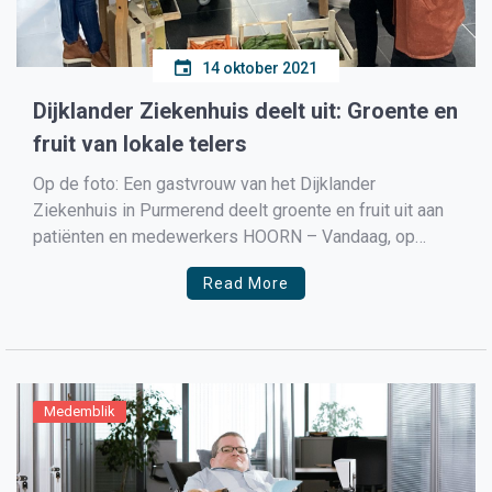
14 oktober 2021
Dijklander Ziekenhuis deelt uit: Groente en
fruit van lokale telers
Op de foto: Een gastvrouw van het Dijklander
Ziekenhuis in Purmerend deelt groente en fruit uit aan
patiënten en medewerkers HOORN – Vandaag, op
Nationale Groente- en Fruitdag, delen we op onze vier
Read More
locaties kleurrijke groente en fruit uit aan patiënten,
bezoekers en medewerkers. We doen dit in
samenwerking met […]
Medemblik