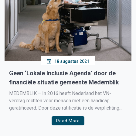
18 augustus 2021
Geen ‘Lokale Inclusie Agenda’ door de
financiële situatie gemeente Medemblik
MEDEMBLIK – In 2016 heeft Nederland het VN-
verdrag rechten voor mensen met een handicap
geratificeerd. Door deze ratificatie is de verplichting
toegevoegd aan de Jeugdwet, Wmo en Participatiewet
Read More
om in periodieke plannen van de gemeenteraad aan te
geven hoe wordt voldaan aan dit verdrag. Uitgangspunt