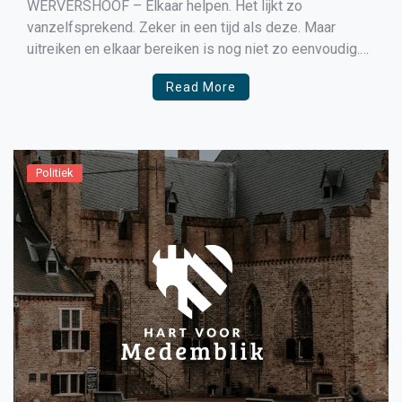
WERVERSHOOF – Elkaar helpen. Het lijkt zo
vanzelfsprekend. Zeker in een tijd als deze. Maar
uitreiken en elkaar bereiken is nog niet zo eenvoudig.
Niet iedereen durft zomaar hulp te vragen en mensen
Read More
die willen helpen vinden hun doelgroep niet. Hoe
brengen we vraag en aanbod bij elkaar? Deze vraag […]
Politiek