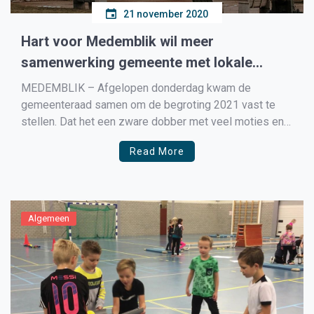
21 november 2020
Hart voor Medemblik wil meer
samenwerking gemeente met lokale
ondernemers
MEDEMBLIK – Afgelopen donderdag kwam de
gemeenteraad samen om de begroting 2021 vast te
stellen. Dat het een zware dobber met veel moties en
amendementen zou gaan worden stond bij voorbaat al
Read More
vast. Medemblik heeft op de begroting 2021 een tekort
van 2.2. miljoen euro die uit het potje algemene […]
Algemeen