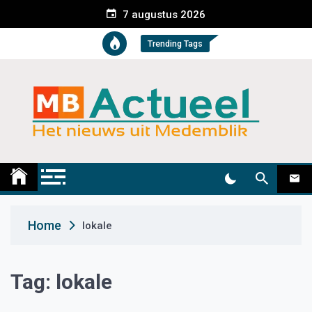
S
7 augustus 2026
k
i
Trending Tags
p
t
o
c
o
n
t
Medemblik Actueel
Wij zijn altijd actueel
e
n
t
Home
lokale
Tag:
lokale