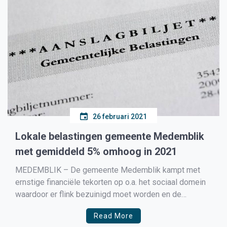
26 februari 2021
Lokale belastingen gemeente Medemblik
met gemiddeld 5% omhoog in 2021
MEDEMBLIK – De gemeente Medemblik kampt met
ernstige financiële tekorten op o.a. het sociaal domein
waardoor er flink bezuinigd moet worden en de
belastingen weer verder omhoog gaan. Zo is er alleen
Read More
al op het sociaal domein een tekort van 4 miljoen euro