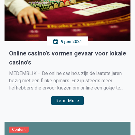
9 juni 2021
Online casino’s vormen gevaar voor lokale
casino’s
MEDEMBLIK – De online casino’s zijn de laatste jaren
bezig met een flinke opmars. Er zijn steeds meer
liefhebbers die ervoor kiezen om online een gokje te
wagen. In oktober 2021 zal online gokken legaal
Read More
worden in Nederland, wat desastreuze gevolgen kan
hebben voor de fysieke casino’s in ons land. […]
Content