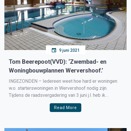
9 juni 2021
Tom Beerepoot(VVD): ‘Zwembad- en
Woningbouwplannen Wervershoof.’
INGEZONDEN – Iedereen weet hoe hard er woningen
w.o. starterswoningen in Wervershoof nodig zijn.
Tijdens de raadsvergadering van 3 juni j.l. heb ik
namens de VVD een motie ingediend waarin wij het
Read More
college verzochten om een themaraad over de
zwembad- en woningbouwplannen op het
Zeehoekterrein te organiseren. Deze motie haalde […]