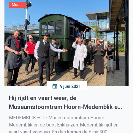
Musea
9 juni 2021
Hij rijdt en vaart weer, de
Museumstoomtram Hoorn-Medemblik en
de boot Enkhuizen-Medemblik
MEDEMBLIK – De Museumstoomtram Hoorn-
Medemblik en de boot Enkhuizen-Medemblik rijdt en
vaart vanaf vandaag. En dus komen de bijna 300