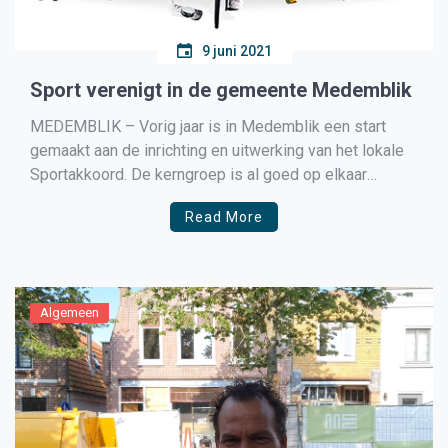
9 juni 2021
Sport verenigt in de gemeente Medemblik
MEDEMBLIK – Vorig jaar is in Medemblik een start
gemaakt aan de inrichting en uitwerking van het lokale
Sportakkoord. De kerngroep is al goed op elkaar
ingespeeld, met een paar mooie resultaten. Bent u
Read More
benieuwd hoe uw vereniging (financieel) kan profiteren
van het lokale Sportakkoord? Of benieuwd naar de
resultaten? […]
Algemeen