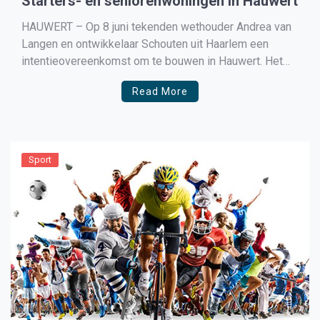
Starters- en seniorenwoningen in Hauwert
HAUWERT – Op 8 juni tekenden wethouder Andrea van
Langen en ontwikkelaar Schouten uit Haarlem een
intentieovereenkomst om te bouwen in Hauwert. Het
gaat om één vrijstaande woning, twee 2 onder 1
Read More
kapwoningen, vier goedkope starterswoningen en vier
betaalbare seniorenwoningen. Dit worden geen sociale
huurwoningen. Van Langen: “We zijn […]
Sport