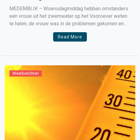
Medemblik
MEDEMBLIK – Woensdagmiddag hebben omstanders
een vrouw uit het zwemwater op het Vooroever weten
te halen, de vrouw was in de problemen gekomen en
kon niet op eigen kracht uit het water komen. Door snel
Read More
handelen van omstanders kon de vrouw op het droge
worden gehaald en kon er direct […]
Weerberichten