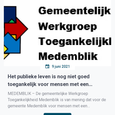
9 juni 2021
Het publieke leven is nog niet goed
toegankelijk voor mensen met een
lichamelijk beperking in de gemeente
MEDEMBLIK – De gemeentelijke Werkgroep
Medemblik
Toegankelijkheid Medemblik is van mening dat voor de
gemeente Medemblik voor mensen met een
lichamelijke beperking niet goed toegankelijk is. Ze