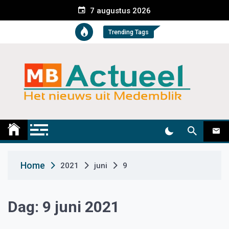
S
7 augustus 2026
k
i
Trending Tags
p
t
o
c
o
n
t
Medemblik Actueel
Wij zijn altijd actueel
e
n
t
Home
2021
juni
9
Dag:
9 juni 2021