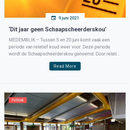
9 juni 2021
‘Dit jaar geen Schaapscheerderskou’
MEDEMBLIK – Tussen 5 en 20 juni komt vaak een
periode van relatief koud weer voor. Deze periode
wordt de Schaapscheerderskou genoemd. Door relatief
lage temperaturen en veel bewolking is het de tijd van
Read More
het jaar om de schapen te scheren. Dit jaar is van
Schaapscheerderskou geen sprake. Bij veel […]
Politiek