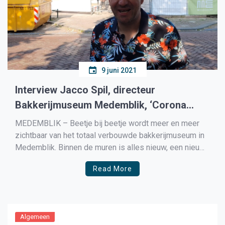
9 juni 2021
Interview Jacco Spil, directeur
Bakkerijmuseum Medemblik, ‘Corona
zorgde niet voor al teveel vertraging
MEDEMBLIK – Beetje bij beetje wordt meer en meer
tijdens de vertraging’
zichtbaar van het totaal verbouwde bakkerijmuseum in
Medemblik. Binnen de muren is alles nieuw, een nieuw
dak, en met de aankoop van het woonhuis naast het
Read More
bakkerijmuseum is er nu ook ruimte voor een heuse
‘koekerij’. In een interview vertelt Jacco […]
Algemeen