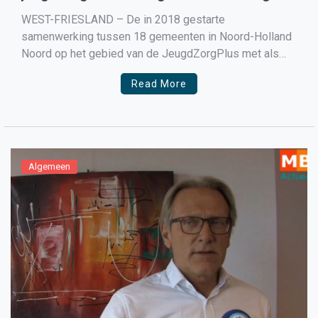
hebben
WEST-FRIESLAND – De in 2018 gestarte
samenwerking tussen 18 gemeenten in Noord-Holland
Noord op het gebied van de JeugdZorgPlus met als
doelstelling zich te richten op verandering van deze
Read More
hulpvorm en effectiviteit. De 18 gemeenten stelden
zich tot doel om minder geslotenheid, minder recidive,
minder doorplaatsingen en zorgen dat jeugdigen […]
Algemeen