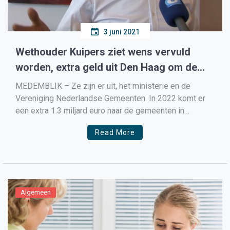
3 juni 2021
Wethouder Kuipers ziet wens vervuld
worden, extra geld uit Den Haag om de
tekorten op de Wmo op te vangen
MEDEMBLIK – Ze zijn er uit, het ministerie en de
Vereniging Nederlandse Gemeenten. In 2022 komt er
een extra 1.3 miljard euro naar de gemeenten in
Nederland om de tekorten op de Wmo op te vangen,
Read More
deze 1.3 miljard komt boven op de al eerder
toegezegde 300 miljoen. Sinds de […]
Algemeen