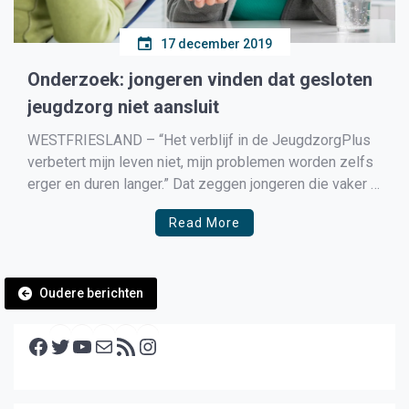
17 december 2019
Onderzoek: jongeren vinden dat gesloten
jeugdzorg niet aansluit
WESTFRIESLAND – “Het verblijf in de JeugdzorgPlus
verbetert mijn leven niet, mijn problemen worden zelfs
erger en duren langer.” Dat zeggen jongeren die vaker in
de gesloten jeugdzorg hebben verbleven en die
Read More
meededen aan een onderzoek naar de aansluiting van
de hulp.
Berichtennavigatie
Oudere berichten
Facebook
Twitter
YouTube
E-mail
RSS feed
Instagram