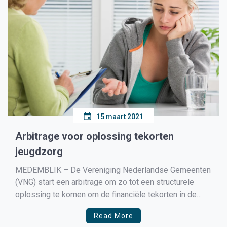
15 maart 2021
Arbitrage voor oplossing tekorten
jeugdzorg
MEDEMBLIK – De Vereniging Nederlandse Gemeenten
(VNG) start een arbitrage om zo tot een structurele
oplossing te komen om de financiële tekorten in de
jeugdzorg op te lossen. Afgelopen week werd duidelijk
Read More
dat er geen extra geld vanuit het Rijk naar de