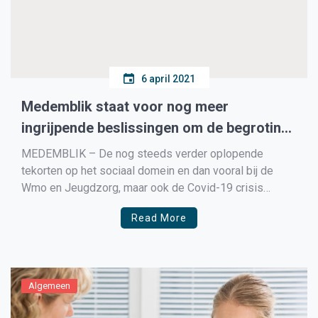
6 april 2021
Medemblik staat voor nog meer
ingrijpende beslissingen om de begroting
sluitend te krijgen
MEDEMBLIK – De nog steeds verder oplopende
tekorten op het sociaal domein en dan vooral bij de
Wmo en Jeugdzorg, maar ook de Covid-19 crisis
zorgen ervoor dat de provincie Noord-Holland
Read More
Medemblik de opdracht heeft gegeven om de
meerjarige begroting op pijl te houden. In een brief aan
de gemeente […]
Algemeen