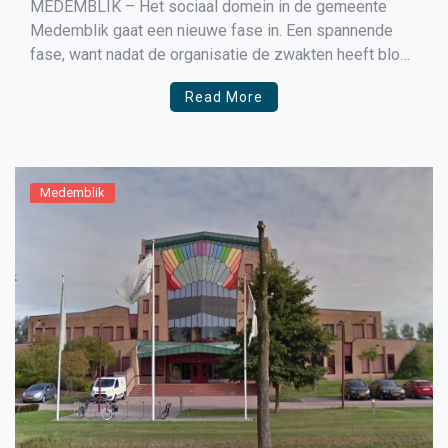
MEDEMBLIK – Het sociaal domein in de gemeente
Medemblik gaat een nieuwe fase in. Een spannende
fase, want nadat de organisatie de zwakten heeft bloot
gelegd voor de gemeenteraad, is het nu werken aan
Read More
een stabiele toekomst. Maar liefst 14 maatregelen
heeft het college voorgesteld. Dat zijn er veel en […]
Medemblik