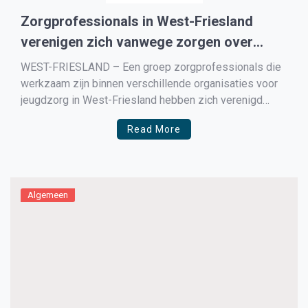
Zorgprofessionals in West-Friesland
verenigen zich vanwege zorgen over
resultaatgerichte financiering jeugdzorg
WEST-FRIESLAND – Een groep zorgprofessionals die
werkzaam zijn binnen verschillende organisaties voor
jeugdzorg in West-Friesland hebben zich verenigd
omdat zij zich zorgen maken over de resultaat gerichte
Read More
financieren van de jeugdzorg in West-Friesland. In een
brief aan de gemeenteraad maken zij hun bezwaren
duidelijk en hopen dat de raad dit […]
Algemeen