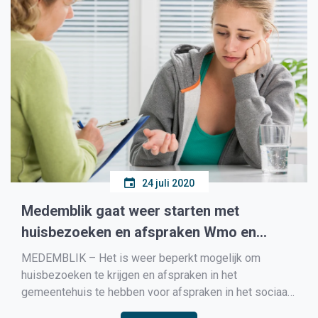
24 juli 2020
Medemblik gaat weer starten met
huisbezoeken en afspraken Wmo en
Jeugdzorg
MEDEMBLIK – Het is weer beperkt mogelijk om
huisbezoeken te krijgen en afspraken in het
gemeentehuis te hebben voor afspraken in het sociaal
domein, zoals bijvoorbeeld vanuit de Wmo en