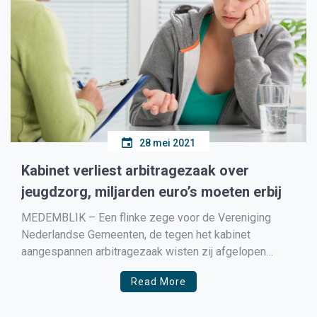
28 mei 2021
Kabinet verliest arbitragezaak over
jeugdzorg, miljarden euro’s moeten erbij
MEDEMBLIK – Een flinke zege voor de Vereniging
Nederlandse Gemeenten, de tegen het kabinet
aangespannen arbitragezaak wisten zij afgelopen
donderdag te winnen waardoor het kabinet de komende
Read More
jaren met miljarden extra over de brug moet komen om
de gemeenten te ondersteunen bij de jeugdzorg. In