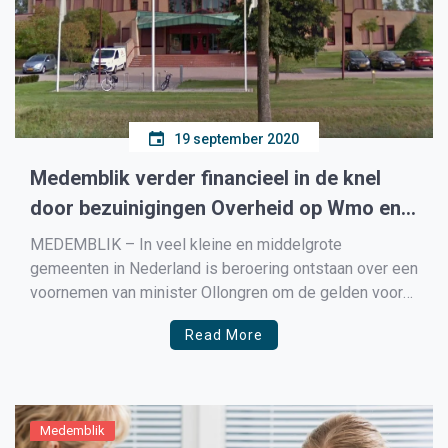
19 september 2020
Medemblik verder financieel in de knel
door bezuinigingen Overheid op Wmo en
Jeugdzorg
MEDEMBLIK – In veel kleine en middelgrote
gemeenten in Nederland is beroering ontstaan over een
voornemen van minister Ollongren om de gelden voor
de jeugdzorg en WMO anders te verdelen. Hierdoor
Read More
zouden zij fors minder geld krijgen voor de jeugdzorg
en WMO taken, zoals bijvoorbeeld de huishoudelijke
hulp en hulpmiddelen […]
Medemblik