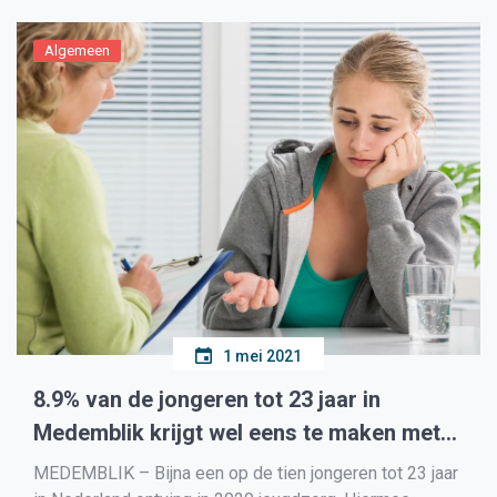
2022 moet er al ruim […]
Algemeen
1 mei 2021
8.9% van de jongeren tot 23 jaar in
Medemblik krijgt wel eens te maken met
Jeugdzorg
MEDEMBLIK – Bijna een op de tien jongeren tot 23 jaar