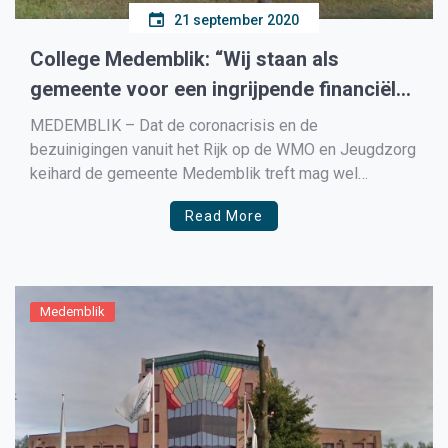
21 september 2020
College Medemblik: “Wij staan als
gemeente voor een ingrijpende financiële
opgave”
MEDEMBLIK – Dat de coronacrisis en de
bezuinigingen vanuit het Rijk op de WMO en Jeugdzorg
keihard de gemeente Medemblik treft mag wel
duidelijk zijn. Door al deze problemen ziet het college
Read More
geen kans om de begroting voor 2021-2024 aan de
gemeenteraad aan te leveren waardoor er een domino-
effect zal […]
Medemblik