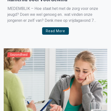
MEDEMBLIK – Hoe staat het met de zorg voor onze
jeugd? Doen we wel genoeg en.. wat vinden onze
jongeren er zelf van? Denk mee op vrijdagavond 7
februari in Medemblik samen met onder meer Joël
Read More
Voordewind, tweede Kamerlid van de ChristenUnie. Ook
in West-Friesland zijn er grote zorgen om […]
Gezondheid