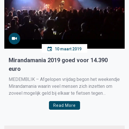
10 maart 2019
Mirandamania 2019 goed voor 14.390
euro
MEDEMBLIK – Afgelopen vrijdag begon het weekendje
Mirandamania waarin veel mensen zich inzetten om
zoveel mogelijk geld bij elkaar te fietsen tegen
melanoomkanker. De scholieren van de groep achten
Read More
van de basissscholen en de brugklassers van De Dijk
uit Medemblik en van het Wirigingherlant uit
Wieringerwerf fietsten al ruim 1800 […]