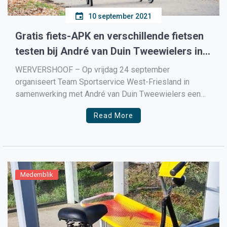
10 september 2021
Gratis fiets-APK en verschillende fietsen
testen bij André van Duin Tweewielers in
Wervershoof
WERVERSHOOF – Op vrijdag 24 september
organiseert Team Sportservice West-Friesland in
samenwerking met André van Duin Tweewielers een
middag waar 65+’ers de mogelijkheid krijgen om
Read More
verschillende fietsen te testen, een gratis fiets-APK uit
te voeren en om te fietsen met een fietsspiegel. Gratis
fiets-APK en fietsen testen De middag begint […]
Medemblik