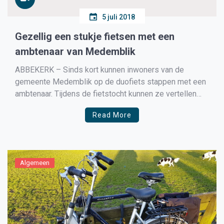
5 juli 2018
Gezellig een stukje fietsen met een
ambtenaar van Medemblik
ABBEKERK – Sinds kort kunnen inwoners van de
gemeente Medemblik op de duofiets stappen met een
ambtenaar. Tijdens de fietstocht kunnen ze vertellen
wat ze op hun hart hebben. Suzanne Schouten fietste
Read More
vandaag door haar dorp Abbekerk met ambtenaar Dick
Sijm en ze is enthousiast. “Het is een heel luchtige
manier […]
Algemeen