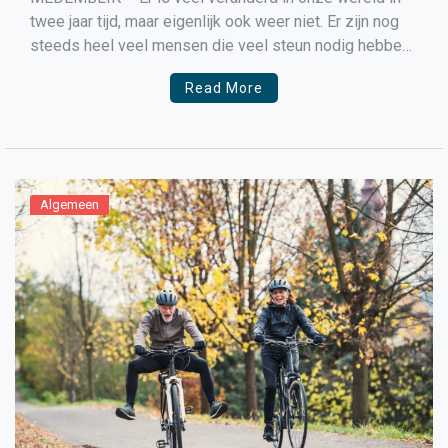
twee jaar tijd, maar eigenlijk ook weer niet. Er zijn nog
steeds heel veel mensen die veel steun nodig hebben
omdat ze ziek zijn. De organisaties die wij helpen zijn
Read More
bitter hard nodig om onderzoek te doen of mensen te
[…]
Algemeen