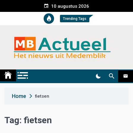
S
10 augustus 2026
k
i
Trending Tags
p
t
o
c
o
n
t
Medemblik Actueel
Wij zijn altijd actueel
e
n
t
Home
fietsen
Tag:
fietsen