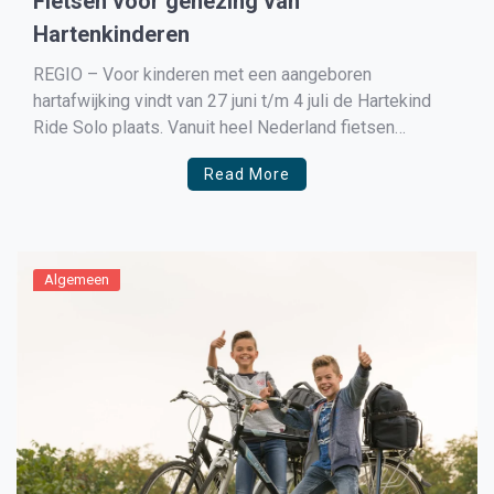
Fietsen voor genezing van
Hartenkinderen
REGIO – Voor kinderen met een aangeboren
hartafwijking vindt van 27 juni t/m 4 juli de Hartekind
Ride Solo plaats. Vanuit heel Nederland fietsen
deelnemers voor Stichting Hartekind, solo in hun eigen
Read More
omgeving of op de fietstrainer. Deelnemers dragen bij
aan onderzoek naar genezing en betere behandelingen
voor kinderen met […]
Algemeen