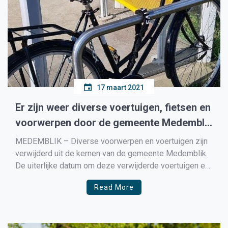
17 maart 2021
Er zijn weer diverse voertuigen, fietsen en
voorwerpen door de gemeente Medemblik
verwijderd uit het straatbeeld
MEDEMBLIK – Diverse voorwerpen en voertuigen zijn
verwijderd uit de kernen van de gemeente Medemblik.
De uiterlijke datum om deze verwijderde voertuigen en
voorwerpen op te halen, staat er in haakjes achter.
Read More
(Foto’s van de verwijderde voorwerpen staan onderaan
dit bericht) Medemblik: Een aanhanger aan de straat De
Zuid (20 april […]