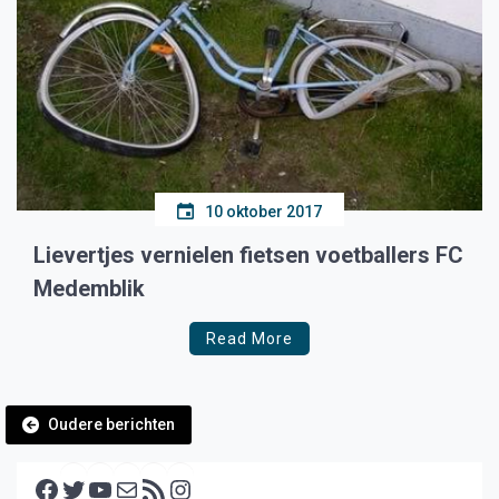
10 oktober 2017
Lievertjes vernielen fietsen voetballers FC
Medemblik
Read More
Berichtennavigatie
Oudere berichten
Facebook
Twitter
YouTube
E-mail
RSS feed
Instagram