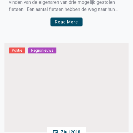
vinden van de eigenaren van drie mogelijk gestolen
fietsen. Een aantal fietsen hebben de weg naar hun
eigenaar al gevonden maar er zijn er nog drie die nog
Read More
niet bij de juiste persoon terug zijn gebracht. De politie
vermoed […]
Politie
Regionieuws
7 juli 2018