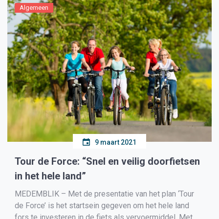
Algemeen
9 maart 2021
Tour de Force: “Snel en veilig doorfietsen
in het hele land”
MEDEMBLIK – Met de presentatie van het plan ‘Tour
de Force’ is het startsein gegeven om het hele land
fors te investeren in de fiets als vervoermiddel. Met