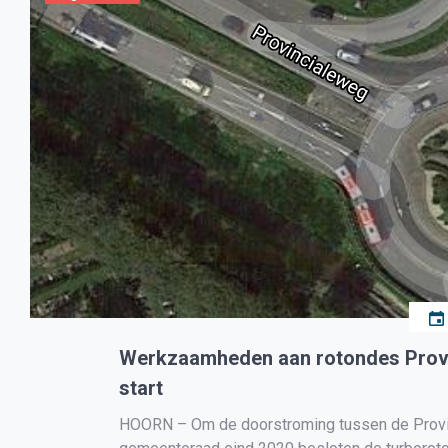
Werkzaamheden aan rotondes Provi
start
HOORN – Om de doorstroming tussen de Provin