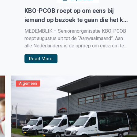
KBO-PCOB roept op om eens bij
iemand op bezoek te gaan die het kan
gebruiken
MEDEMBLIK – Seniorenorganisatie KBO-PCOB
roept augustus uit tot de “Aanwaaimaand”. Aan
alle Nederlanders is de oproep om extra om te
kijken naar degenen die alleen zijn en misschien
Read More
wel wat aandacht kunnen gebruiken. Manon
Vanderkaa, directeur van KBO-PCOB: “Dat kan
heel dicht bij zijn: een buurman, een familielid of
een […]
Algemeen