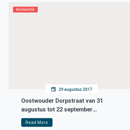
kleding meer worden gedragen. Eerder zou dat 1
juli zijn. Dit […]
Medemblik
29 augustus 2017
Oostwouder Dorpstraat van 31
augustus tot 22 september
afgesloten
Read More