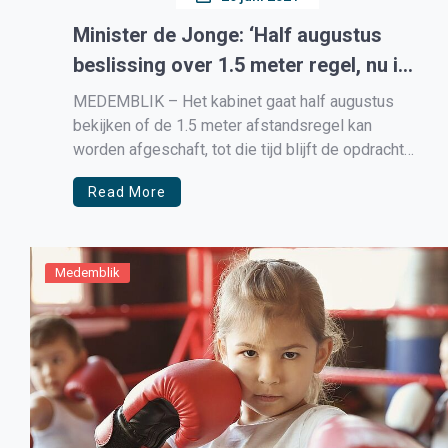
Minister de Jonge: ‘Half augustus
beslissing over 1.5 meter regel, nu is
het nog te vroeg’
MEDEMBLIK – Het kabinet gaat half augustus
bekijken of de 1.5 meter afstandsregel kan
worden afgeschaft, tot die tijd blijft de opdracht
houdt 1.5 meter afstand van elkaar.. Dit om de
Read More
mensen te beschermen die nog niet zijn ingeënt
of ingeënt willen worden. Het OMT. kwam met dit
advies richting […]
Medemblik