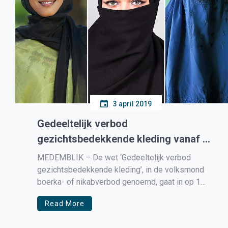
3 april 2019
Gedeeltelijk verbod
gezichtsbedekkende kleding vanaf 1
augustus van kracht
MEDEMBLIK – De wet ‘Gedeeltelijk verbod
gezichtsbedekkende kleding’, in de volksmond
boerka- of nikabverbod genoemd, gaat in op 1
augustus 2019. Vanaf dan mag in het onderwijs, in
Read More
overheidsgebouwen, in de zorg en in het
openbaar vervoer geen gezichtsbedekkende