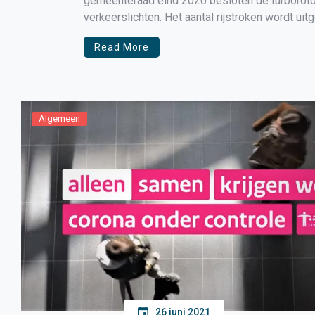
gemeenteraad eind 2020 besloten de turboroton
verkeerslichten. Het aantal rijstroken wordt uit
verkeer. Gelijktijdig wordt ook de rotonde ten z
Read More
Algemeen
26 juni 2021