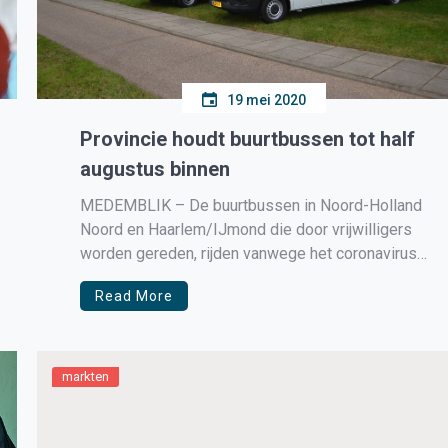
19 mei 2020
Provincie houdt buurtbussen tot half
augustus binnen
MEDEMBLIK – De buurtbussen in Noord-Holland
Noord en Haarlem/IJmond die door vrijwilligers
worden gereden, rijden vanwege het coronavirus
niet tot 17 augustus. Dit is tot het einde van de
Read More
zomervakantie. Het gaat om kleine 8-
persoonsbussen die worden bestuurd door
vrijwilligers. De meeste vrijwilligers zijn ouderen
die tot de risicogroep behoren […]
markten