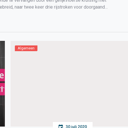
de te vervangen door een gelijkvloerse kruising met
gebreid, naar twee keer drie rijstroken voor doorgaand
uidoosten […]
Algemeen
30 juli 2020