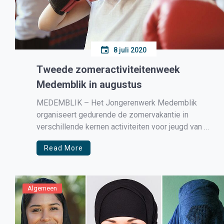
8 juli 2020
Tweede zomeractiviteitenweek
Medemblik in augustus
MEDEMBLIK – Het Jongerenwerk Medemblik
organiseert gedurende de zomervakantie in
verschillende kernen activiteiten voor jeugd van 6
t/m 18 jaar. De eerste zomer sportweek vindt
Read More
plaats van 6 t/m 10 juli en is nu in volle gang!
Deze week is gericht op de kernen: Medemblik,
Wervershoof, Andijk, Onderdijk, Opperdoes,
Twisk […]
Algemeen