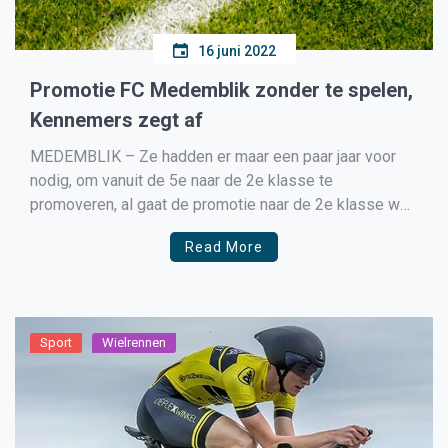
16 juni 2022
Promotie FC Medemblik zonder te spelen,
Kennemers zegt af
MEDEMBLIK – Ze hadden er maar een paar jaar voor
nodig, om vanuit de 5e naar de 2e klasse te
promoveren, al gaat de promotie naar de 2e klasse wel
op een manier zoals je niet had kunnen denken, de
Read More
tegenstrander ‘Kennemers’ uit Beverwijk heeft haar
zondagelftal teruggetrokken uit de […]
Sport
Wielrennen