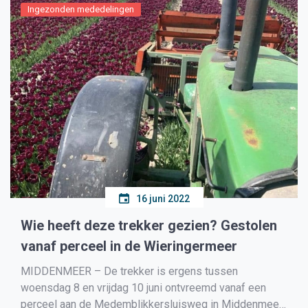
Ingezonden mededelingen
16 juni 2022
Wie heeft deze trekker gezien? Gestolen
vanaf perceel in de Wieringermeer
MIDDENMEER – De trekker is ergens tussen
woensdag 8 en vrijdag 10 juni ontvreemd vanaf een
perceel aan de Medemblikkersluisweg in Middenmeer.