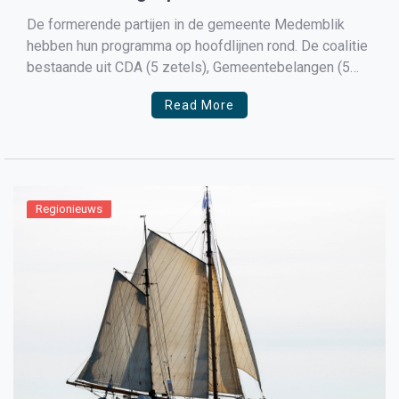
De formerende partijen in de gemeente Medemblik
hebben hun programma op hoofdlijnen rond. De coalitie
bestaande uit CDA (5 zetels), Gemeentebelangen (5
zetels), MORGEN! (4 zetels) en D66 (2 zetels) heeft
Read More
donderdagochtend haar coalitieakkoord in concept
gepresenteerd aan alle fractievoorzitters. Adviesronde
inwoners en oppositie Op zaterdagochtend 25 juni
krijgen inwoners […]
Regionieuws