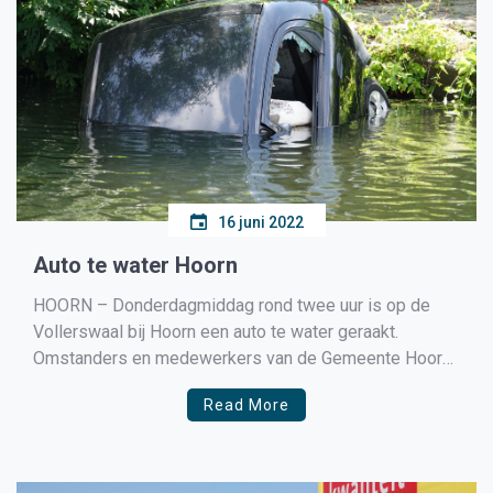
16 juni 2022
Auto te water Hoorn
HOORN – Donderdagmiddag rond twee uur is op de
Vollerswaal bij Hoorn een auto te water geraakt.
Omstanders en medewerkers van de Gemeente Hoorn
die het ongeval zagen gebeuren hebben de bestuurder
Read More
uit de auto gehaald. De medewerkers van de Gemeente
Hoorn sprongen gelijk te water. Zij liepen een nat […]