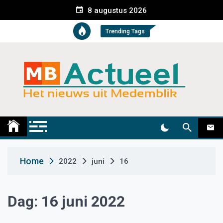
S
8 augustus 2026
k
i
Trending Tags
p
t
o
c
o
n
t
Medemblik Actueel
Wij zijn altijd actueel
e
n
t
Home
2022
juni
16
Dag:
16 juni 2022