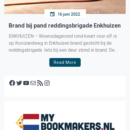
16 juni 2022
Brand bij pand reddingsbrigade Enkhuizen
ENKHUIZEN – Woensdagavond rond kwart voor elf is
op Kooizandweg in Enkhuizen brand gesticht bij de
reddingsbrigade. Iets bij een deur stond in brand. De
brand woedde aan de buitenkant. Doordat het relatief
Read More
snel ontdekt werd, kon de brand snel geblust worden.
De oorzaak is onderdeel van onderzoek. Precies tien
Facebook
[…]
Twitter
YouTube
E-mail
RSS feed
Instagram