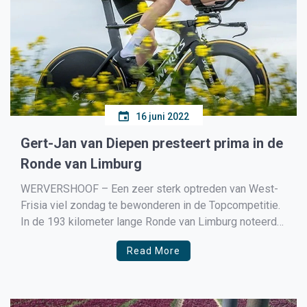
16 juni 2022
Gert-Jan van Diepen presteert prima in de
Ronde van Limburg
WERVERSHOOF – Een zeer sterk optreden van West-
Frisia viel zondag te bewonderen in de Topcompetitie.
In de 193 kilometer lange Ronde van Limburg noteerde
de West-Friese formatie met Guillaume Visser (zesde)
Read More
en Matthew Overste (negende) maar liefst twee toptien
plaatsen. Ook Wervershover Gert-Jan van Diepen
nestelde zich met een 24e […]