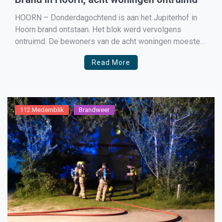
HOORN – Donderdagochtend is aan het Jupiterhof in
Hoorn brand ontstaan. Het blok werd vervolgens
ontruimd. De bewoners van de acht woningen moesten
naar buiten, want de brand kon overslaan. Een bewoner
Read More
is naar het ziekenhuis gebracht. Er is binnen veel
schade, maar hoe de brand is ontstaan is nog niet […]
112 Medemblik
Brandweer