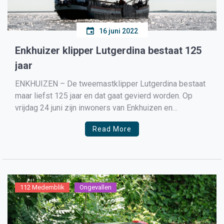
16 juni 2022
Enkhuizer klipper Lutgerdina bestaat 125
jaar
ENKHUIZEN – De tweemastklipper Lutgerdina bestaat
maar liefst 125 jaar en dat gaat gevierd worden. Op
vrijdag 24 juni zijn inwoners van Enkhuizen en
omstreken van 13.30 tot 15.30 uur van harte welkom
Read More
om een bezoek te brengen aan dit unieke schip, dat
voor deze middag aan de Havenweg in Enkhuizen […]
112 Medemblik
Ongevallen