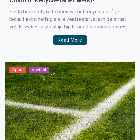
Column: Recycle-tarief werkt!
Sinds begin dit jaar hebben we het recycletarief: je
betaalt extra heffing als je veel restafval aan de straat
zet. Er was – zoals altijd bij dit soort veranderingen –
veel discussie en die is er nog steeds: over ontwijkend
Read More
gedrag (afvaltoerisme), over de vraag of bepaalde
groepen onevenredig worden […]
Sport
Voetbal