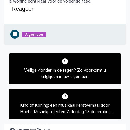
je woning echt klaar voor de volgende fase.
Reageer
Algemeen
Bericht
navigatie
Veilige vlonder in de regen? Zo voorkomt u
uitglijden in uw eigen tuin
Kind of Koning: een muzikaal kerstverhaal door
Hoebe Muziekprojecten Zaterdag 13 december
om 19.00 uur in Wognum
Facebook
Twitter
YouTube
E-mail
RSS feed
Instagram