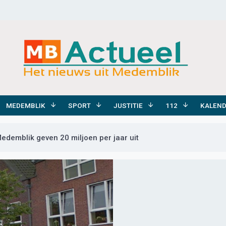
MEDEMBLIK
SPORT
JUSTITIE
112
KALEN
demblik geven 20 miljoen per jaar uit