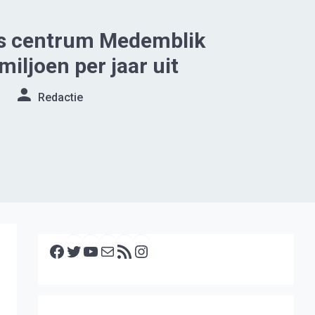
s centrum Medemblik
miljoen per jaar uit
Redactie
Facebook
Twitter
YouTube
E-mail
RSS feed
Instagram