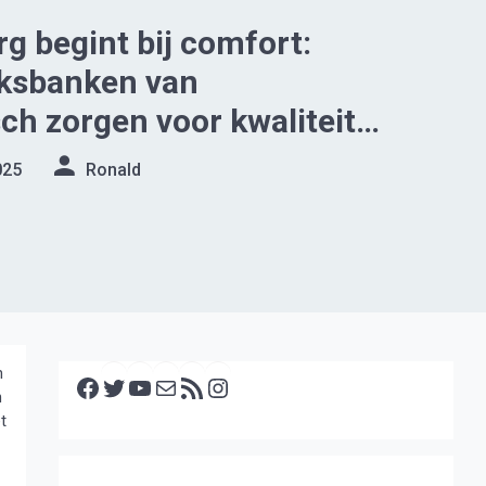
rg begint bij comfort:
ksbanken van
h zorgen voor kwaliteit
huis
025
Ronald
Facebook
Twitter
YouTube
E-mail
RSS feed
Instagram
n
n
t