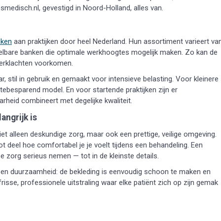
smedisch.nl, gevestigd in Noord-Holland, alles van.
nken
aan praktijken door heel Nederland. Hun assortiment varieert va
telbare banken die optimale werkhoogtes mogelijk maken. Zo kan de
erklachten voorkomen.
ar, stil in gebruik en gemaakt voor intensieve belasting. Voor kleinere
tebesparend model. En voor startende praktijken zijn er
arheid combineert met degelijke kwaliteit.
ngrijk is
niet alleen deskundige zorg, maar ook een prettige, veilige omgeving.
t deel hoe comfortabel je je voelt tijdens een behandeling. Een
ze zorg serieus nemen — tot in de kleinste details.
 en duurzaamheid: de bekleding is eenvoudig schoon te maken en
frisse, professionele uitstraling waar elke patiënt zich op zijn gemak