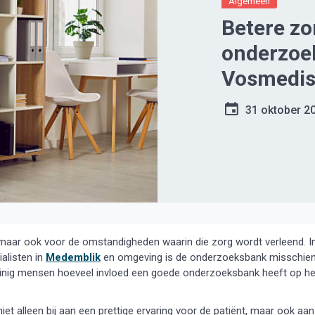
Algemeen
Betere zo
onderzoe
Vosmedisc
dicht bij 
31 oktober 2
, maar ook voor de omstandigheden waarin die zorg wordt verleend. I
alisten in
Medemblik
en omgeving is de onderzoeksbank misschie
inig mensen hoeveel invloed een goede onderzoeksbank heeft op he
et alleen bij aan een prettige ervaring voor de patiënt, maar ook aan