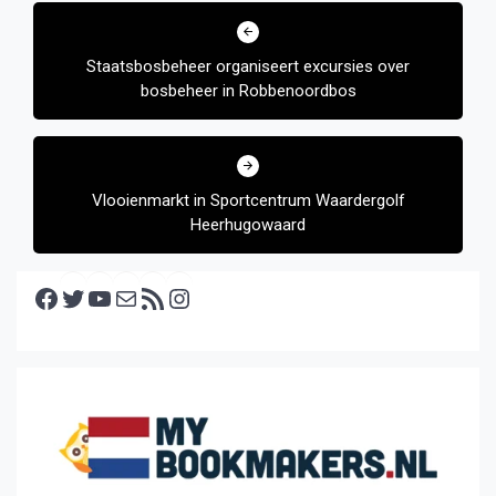
Bericht
navigatie
Staatsbosbeheer organiseert excursies over
bosbeheer in Robbenoordbos
Vlooienmarkt in Sportcentrum Waardergolf
Heerhugowaard
Facebook
Twitter
YouTube
E-mail
RSS feed
Instagram