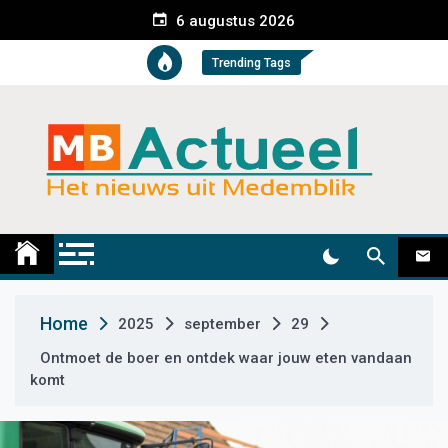
S
6 augustus 2026
k
i
Trending Tags
p
t
o
c
o
n
t
Medemblik Actueel
Wij zijn altijd actueel
e
n
t
Home
2025
september
29
Ontmoet de boer en ontdek waar jouw eten vandaan
komt