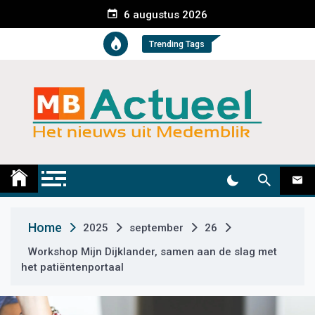
S
6 augustus 2026
k
i
Trending Tags
p
t
o
c
o
n
t
Medemblik Actueel
Wij zijn altijd actueel
e
n
t
Home
2025
september
26
Workshop Mijn Dijklander, samen aan de slag met
het patiëntenportaal