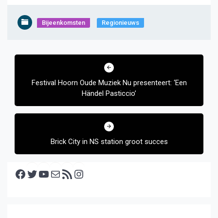
Bijeenkomsten
Regionieuws
Bericht
navigatie
Festival Hoorn Oude Muziek Nu presenteert: ‘Een
Händel Pasticcio’
Brick City in NS station groot succes
Facebook
Twitter
YouTube
E-mail
RSS feed
Instagram