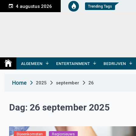
S
4 augustus 2026
Trending Tags
k
i
p
t
o
c
o
Medemblik Actueel
Wij zijn altijd actueel
n
t
ALGEMEEN
ENTERTAINMENT
BEDRIJVEN
e
n
Home
2025
september
26
t
Dag:
26 september 2025
Bijeenkomsten
Regionieuws