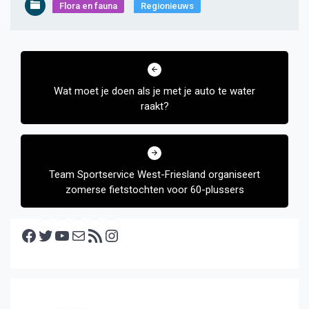
Flora en fauna
Regionieuws
Bericht
navigatie
Wat moet je doen als je met je auto te water
raakt?
Team Sportservice West-Friesland organiseert
zomerse fietstochten voor 60-plussers
Facebook
Twitter
YouTube
E-mail
RSS feed
Instagram