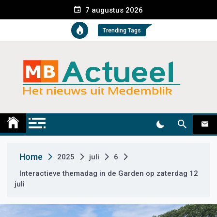
S
7 augustus 2026
k
i
Trending Tags
p
t
o
c
o
n
t
Medemblik Actueel
Wij zijn altijd actueel
e
n
t
Home
2025
juli
6
Interactieve themadag in de Garden op zaterdag 12
juli