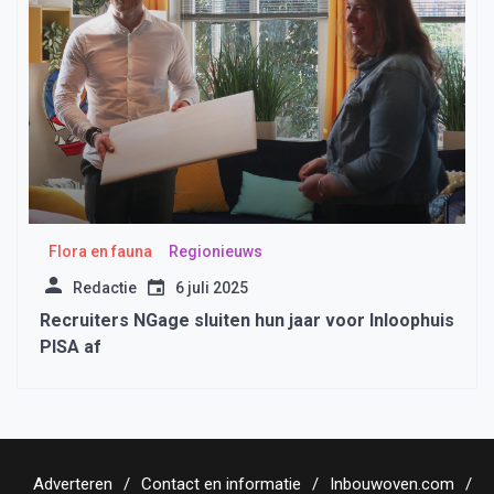
Flora en fauna
Regionieuws
Redactie
6 juli 2025
Recruiters NGage sluiten hun jaar voor Inloophuis
PISA af
Adverteren
Contact en informatie
Inbouwoven.com