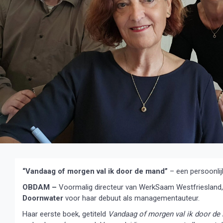
“Vandaag of morgen val ik door de mand”
– een persoonli
OBDAM –
Voormalig directeur van WerkSaam Westfriesland
Doornwater
voor haar debuut als managementauteur.
Haar eerste boek, getiteld
Vandaag of morgen val ik door de