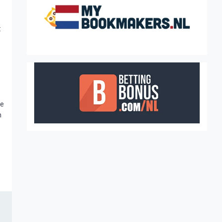
:
je
n