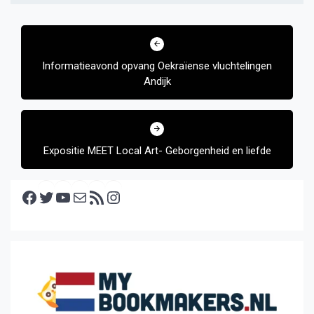
Bericht
navigatie
Informatieavond opvang Oekraïense vluchtelingen
Andijk
Expositie MEET Local Art- Geborgenheid en liefde
Facebook
Twitter
YouTube
E-mail
RSS feed
Instagram