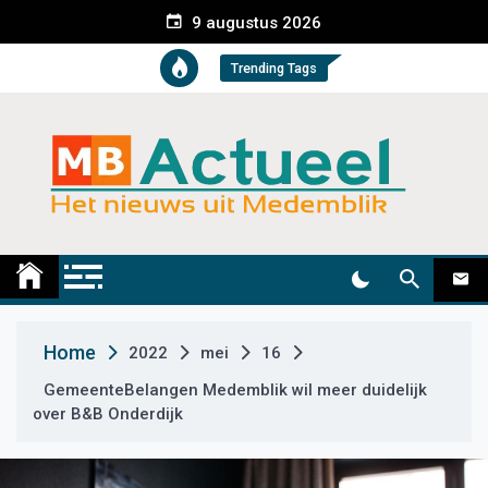
S
9 augustus 2026
k
i
Trending Tags
p
t
o
c
o
n
t
Medemblik Actueel
Wij zijn altijd actueel
e
n
t
Home
2022
mei
16
GemeenteBelangen Medemblik wil meer duidelijk
over B&B Onderdijk