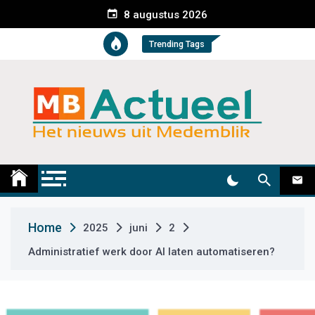
S
8 augustus 2026
k
i
Trending Tags
p
t
o
c
o
n
t
Medemblik Actueel
Wij zijn altijd actueel
e
n
t
Home
2025
juni
2
Administratief werk door AI laten automatiseren?