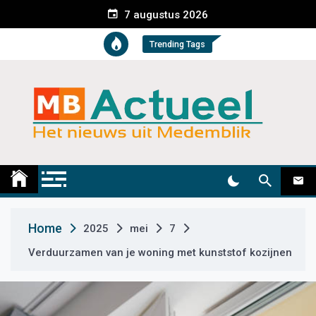
S
7 augustus 2026
k
i
Trending Tags
p
t
o
c
o
n
t
Medemblik Actueel
Wij zijn altijd actueel
e
n
t
Home
2025
mei
7
Verduurzamen van je woning met kunststof kozijnen