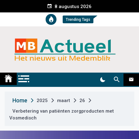
S
8 augustus 2026
k
i
Trending Tags
p
t
o
c
o
n
t
Medemblik Actueel
Wij zijn altijd actueel
e
n
t
Home
2025
maart
26
Verbetering van patiënten zorgproducten met
Vosmedisch