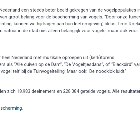
 Nederland een steeds beter beeld gekregen van de vogelpopulaties i
 van groot belang voor de bescherming van vogels. “Door onze tuine
planting, kunnen we bijdragen aan hun leefomgeving,’ aldus Timo Roek
 natuur in de stad niet alleen belangrijk voor vogels, maar ook voor
or heel Nederland met muzikale oproepen uit (kerk)torens
 als “Alle duiven op de Dam”, “De Vogeltjesdans”, of “Blackbird” va
gel telt’ bij de Tuinvogeltelling. Maar ook: ‘De noodklok luidt.’
en zich 18.983 deelnemers en 228.384 getelde vogels. Alle resultate
bescherming
.