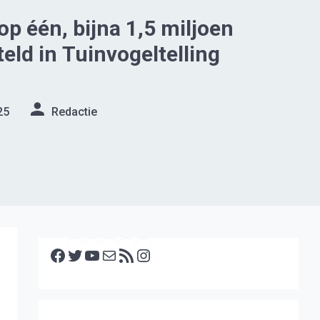
p één, bijna 1,5 miljoen
teld in Tuinvogeltelling
25
Redactie
Facebook
Twitter
YouTube
E-mail
RSS feed
Instagram