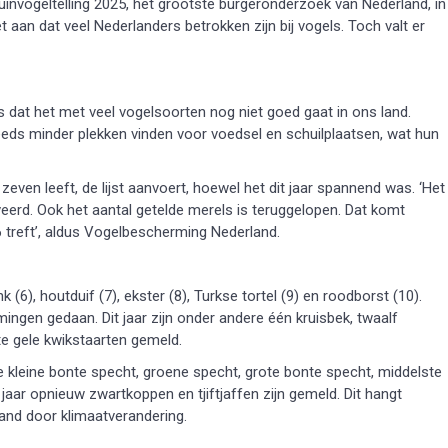
invogeltelling 2025, het grootste burgeronderzoek van Nederland, in
aan dat veel Nederlanders betrokken zijn bij vogels. Toch valt er
is dat het met veel vogelsoorten nog niet goed gaat in ons land.
eds minder plekken vinden voor voedsel en schuilplaatsen, wat hun
 zeven leeft, de lijst aanvoert, hoewel het dit jaar spannend was. ‘Het
erd. Ook het aantal getelde merels is teruggelopen. Dat komt
16 treft’, aldus Vogelbescherming Nederland.
k (6), houtduif (7), ekster (8), Turkse tortel (9) en roodborst (10).
gen gedaan. Dit jaar zijn onder andere één kruisbek, twaalf
te gele kwikstaarten gemeld.
de kleine bonte specht, groene specht, grote bonte specht, middelste
jaar opnieuw zwartkoppen en tjiftjaffen zijn gemeld. Dit hangt
nd door klimaatverandering.