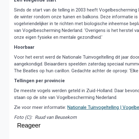
Een vliegende start
Sinds de start van de telling in 2003 heeft Vogelbescherming
de winter rondom onze tuinen en balkons. Deze informatie is
vogelvriendelijker in te richten met biologische inheemse be
van Vogelbescherming Nederland. ‘Overigens is het herstel van
onze eigen fysieke en mentale gezondheid.’
Hoorbaar
Voor het eerst werd de Nationale Tuinvogeltelling dit jaar do
aangekondigd. Beiaardiers speelden zaterdag speciaal nummers
The Beatles op hun carillon. Gedachte achter de oproep: ‘Elke vo
Tellingen per provincie
De meeste vogels werden geteld in Zuid-Holland. Daar bevond
staan op de site van Vogelbescherming Nederland.
Zie voor meer informatie:
Nationale Tuinvogeltelling | Vogel
Foto (C): Ruud van Beusekom
Reageer