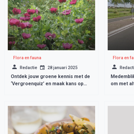
Flora en fauna
Flora en f
Redactie
28 januari 2025
Redact
Ontdek jouw groene kennis met de
Medemblik
‘Vergroenquiz’ en maak kans op
om met al
een hazelnootboom
Meidoorn