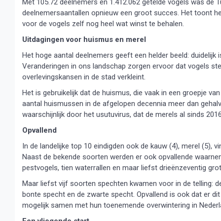
Met 105.72 deelnemers en 1.412.062 getelde vogels was de Tu
deelnemersaantallen opnieuw een groot succes. Het toont het 
voor de vogels zelf nog heel wat winst te behalen.
Uitdagingen voor huismus en merel
Het hoge aantal deelnemers geeft een helder beeld: duidelijk 
Veranderingen in ons landschap zorgen ervoor dat vogels ste
overlevingskansen in de stad verkleint.
Het is gebruikelijk dat de huismus, die vaak in een groepje van
aantal huismussen in de afgelopen decennia meer dan gehalve
waarschijnlijk door het usutuvirus, dat de merels al sinds 20
Opvallend
In de landelijke top 10 eindigden ook de kauw (4), merel (5), vin
Naast de bekende soorten werden er ook opvallende waarnemin
pestvogels, tien waterrallen en maar liefst drieënzeventig gro
Maar liefst vijf soorten spechten kwamen voor in de telling: 
bonte specht en de zwarte specht. Opvallend is ook dat er dit 
mogelijk samen met hun toenemende overwintering in Nederla