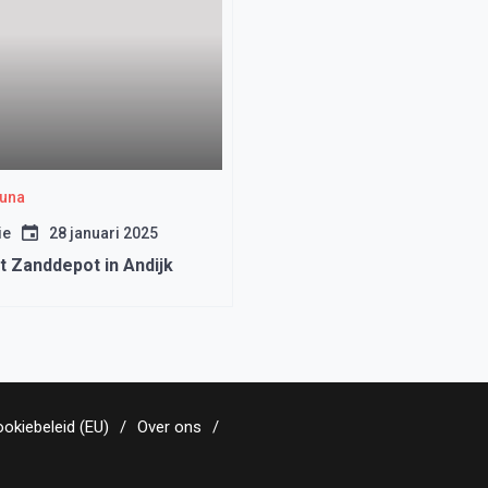
auna
ie
28 januari 2025
t Zanddepot in Andijk
okiebeleid (EU)
Over ons