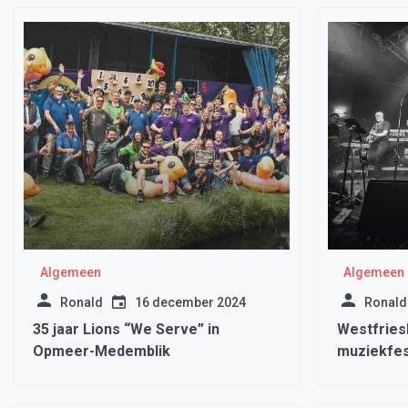
Algemeen
Algemeen
Ronald
16 december 2024
Ronald
35 jaar Lions “We Serve” in
Westfriesl
Opmeer-Medemblik
muziekfest