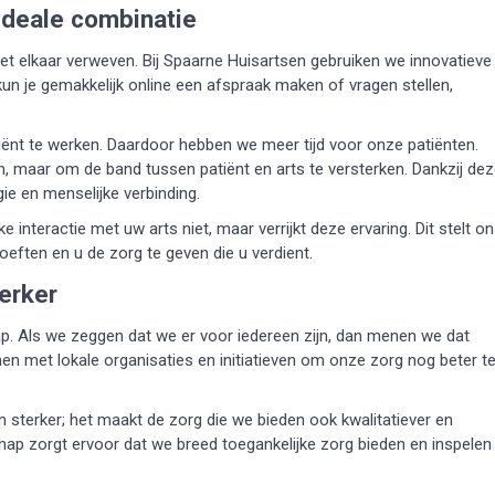
ideale combinatie
et elkaar verweven. Bij Spaarne Huisartsen gebruiken we innovatieve
kun je gemakkelijk online een afspraak maken of vragen stellen,
ciënt te werken. Daardoor hebben we meer tijd voor onze patiënten.
n, maar om de band tussen patiënt en arts te versterken. Dankzij de
e en menselijke verbinding.
ke interactie met uw arts niet, maar verrijkt deze ervaring. Dit stelt o
eften en u de zorg te geven die u verdient.
erker
p. Als we zeggen dat we er voor iedereen zijn, dan menen we dat
n met lokale organisaties en initiatieven om onze zorg nog beter t
 sterker; het maakt de zorg die we bieden ook kwalitatiever en
ap zorgt ervoor dat we breed toegankelijke zorg bieden en inspelen