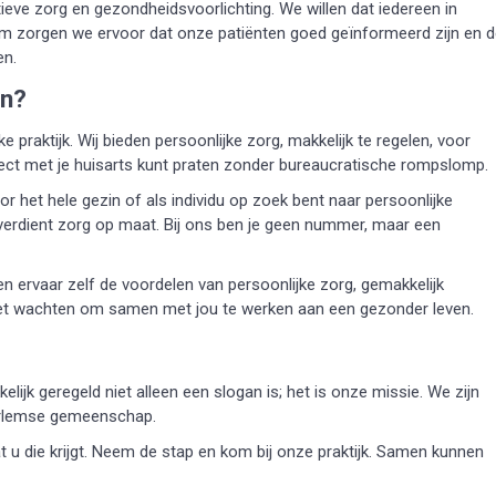
eve zorg en gezondheidsvoorlichting. We willen dat iedereen in
om zorgen we ervoor dat onze patiënten goed geïnformeerd zijn en 
en.
en?
 praktijk. Wij bieden persoonlijke zorg, makkelijk te regelen, voor
rect met je huisarts kunt praten zonder bureaucratische rompslomp.
or het hele gezin of als individu op zoek bent naar persoonlijke
en verdient zorg op maat. Bij ons ben je geen nummer, maar een
ervaar zelf de voordelen van persoonlijke zorg, gemakkelijk
niet wachten om samen met jou te werken aan een gezonder leven.
lijk geregeld niet alleen een slogan is; het is onze missie. We zijn
arlemse gemeenschap.
at u die krijgt. Neem de stap en kom bij onze praktijk. Samen kunnen