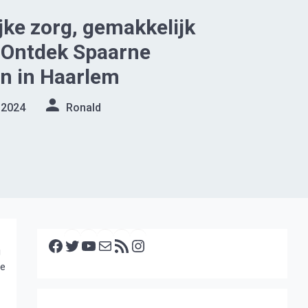
jke zorg, gemakkelijk
 Ontdek Spaarne
n in Haarlem
 2024
Ronald
Facebook
Twitter
YouTube
E-mail
RSS feed
Instagram
g
je