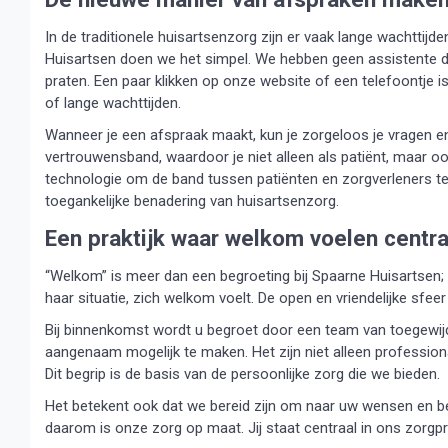
In de traditionele huisartsenzorg zijn er vaak lange wachttij
Huisartsen doen we het simpel. We hebben geen assistente die
praten. Een paar klikken op onze website of een telefoontje is
of lange wachttijden.
Wanneer je een afspraak maakt, kun je zorgeloos je vragen en 
vertrouwensband, waardoor je niet alleen als patiënt, maar o
technologie om de band tussen patiënten en zorgverleners t
toegankelijke benadering van huisartsenzorg.
Een praktijk waar welkom voelen centra
“Welkom” is meer dan een begroeting bij Spaarne Huisartsen; he
haar situatie, zich welkom voelt. De open en vriendelijke sfeer 
Bij binnenkomst wordt u begroet door een team van toegewijd
aangenaam mogelijk te maken. Het zijn niet alleen profession
Dit begrip is de basis van de persoonlijke zorg die we bieden.
Het betekent ook dat we bereid zijn om naar uw wensen en beho
daarom is onze zorg op maat. Jij staat centraal in ons zorg