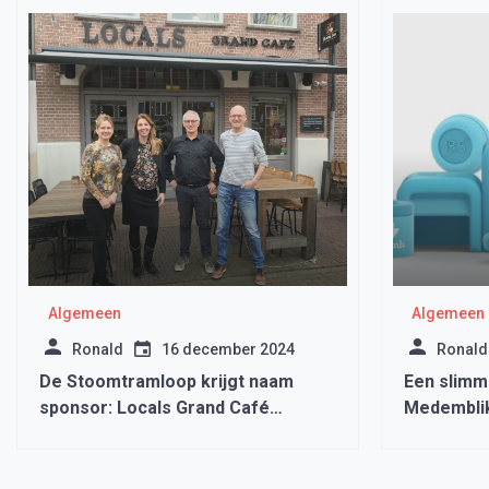
Algemeen
Algemeen
Ronald
16 december 2024
Ronald
De Stoomtramloop krijgt naam
Een slimme
sponsor: Locals Grand Café
Medembli
Medemblik!