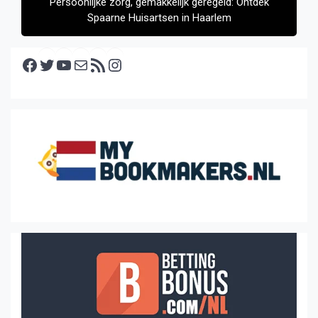
Persoonlijke zorg, gemakkelijk geregeld: Ontdek
Spaarne Huisartsen in Haarlem
Facebook
Twitter
YouTube
E-mail
RSS feed
Instagram