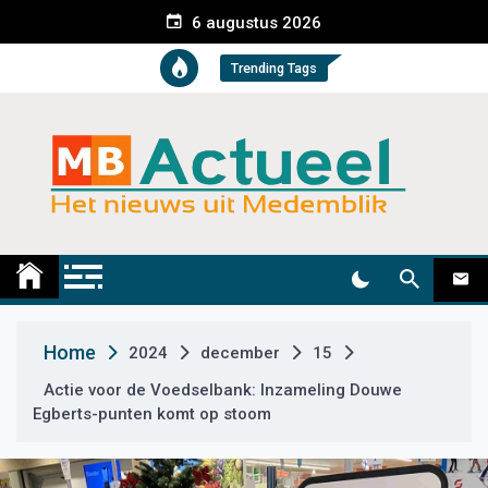
S
6 augustus 2026
k
i
Trending Tags
p
t
o
c
o
n
t
Medemblik Actueel
Wij zijn altijd actueel
e
n
t
Home
2024
december
15
Actie voor de Voedselbank: Inzameling Douwe
Egberts-punten komt op stoom