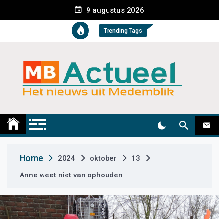
S
9 augustus 2026
k
i
Trending Tags
p
t
o
c
o
n
t
Medemblik Actueel
Wij zijn altijd actueel
e
n
t
Home
2024
oktober
13
Anne weet niet van ophouden