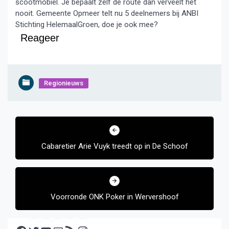
scootmobiel. Je bepaalt zelf de route dan verveelt het
nooit. Gemeente Opmeer telt nu 5 deelnemers bij ANBI
Stichting HelemaalGroen, doe je ook mee?
Reageer
Regionieuws
Bericht
navigatie
Cabaretier Arie Vuyk treedt op in De Schoof
Voorronde ONK Poker in Wervershoof
Facebook
Twitter
YouTube
E-mail
RSS feed
Instagram