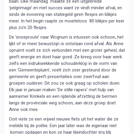
baan. Elke maandag maakte ze een uitgebreide
‘pelgrimage’ en met succes want ze vindt minder afval, en
sinds de invoering van statiegeld geen flesjes en blikjes
meer. In het begin raapte ze moeiteloos 80 blikjes per keer
plus zo’n 20 flesjes.
De ‘snoeproute’ naar Wognum is intussen ook schoon, het
lijkt of er meer bewustzijn is ontstaan rond afval. Als Anne
opruimt voelt ze zich verbonden met een groter geheel, dat
geeft energie en doet haar goed. Ze kreeg voor haar werk
zelfs een indrukwekkende schouderklop in de vorm van
een ‘Gemeentepluim’, voelt zich zeer gesteund door de
gemeente en geeft presentaties over zwerfvuil aan
groepen ouderen. Dit zou ze ook graag op scholen doen.
Elk jaar in januari maken ‘De stille rapers’ met hulp van
aannemer Krinkels en een rijdende afzetting de bermen
langs de provinciale weg schoon, aan deze groep doet
Anne ook mee.
Ooit viste ze een vrijwel nieuwe fiets uit het water die ze
meldde bij de politie. Een jaar later was de eigenaar niet
komen opdagen en kon ze haar kleindochter érg blij