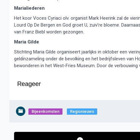
Marialiederen
Het koor Voces Cyriaci olv. organist Mark Heerink zal de vier
Lourd Op De Bergen en God groet U, zuiv’re bloeme. Daarnaa
van Franz Biebl worden gezongen.
Maria Gilde
Stichting Maria Gilde organiseert jaarlijks in oktober een vie
geldinzameling onder de bevolking en het bedrijfsleven van Ho
bewonderen in het West-Fries Museum. Door de verbouwing v
Reageer
Bijeenkomsten
Regionieuws
Bericht