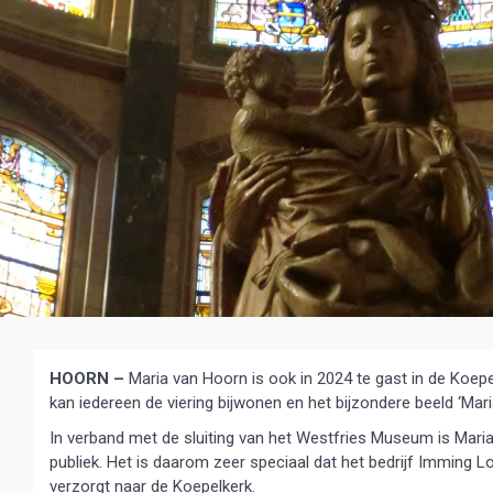
HOORN –
Maria van Hoorn is ook in 2024 te gast in de Koepe
kan iedereen de viering bijwonen en het bijzondere beeld ‘Mar
In verband met de sluiting van het Westfries Museum is Maria 
publiek. Het is daarom zeer speciaal dat het bedrijf Imming L
verzorgt naar de Koepelkerk.