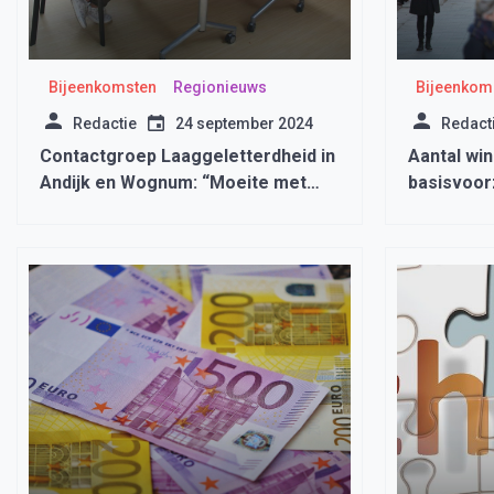
Bijeenkomsten
Regionieuws
Bijeenkom
Redactie
24 september 2024
Redact
Contactgroep Laaggeletterdheid in
Aantal win
Andijk en Wognum: “Moeite met
basisvoorz
lezen en schrijven? Erover praten
overeind
helpt! “