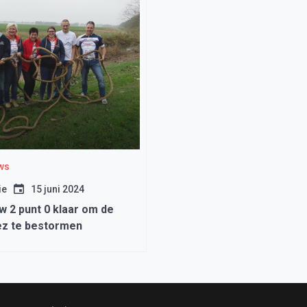
ws
ie
15 juni 2024
 2 punt 0 klaar om de
ez te bestormen