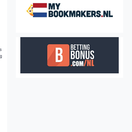
s
ng
.