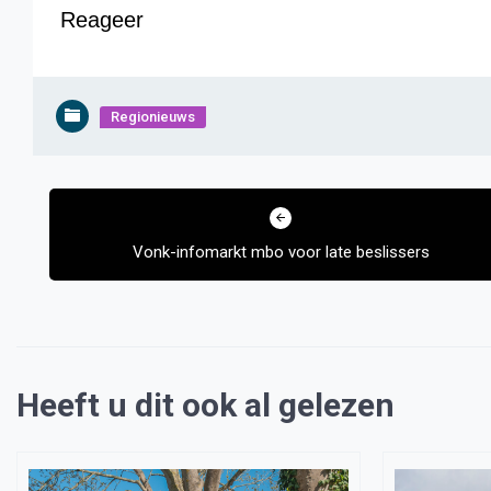
Reageer
Regionieuws
Bericht
navigatie
Vonk-infomarkt mbo voor late beslissers
Heeft u dit ook al gelezen