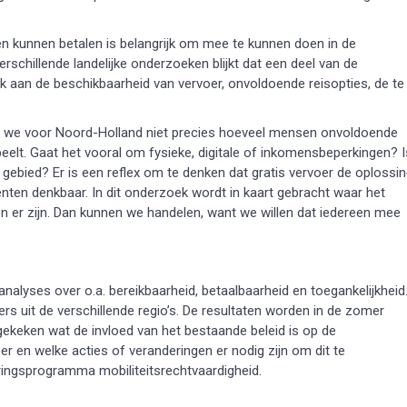
n kunnen betalen is belangrijk om mee te kunnen doen in de
rschillende landelijke onderzoeken blijkt dat een deel van de
k aan de beschikbaarheid van vervoer, onvoldoende reisopties, de te
en we voor Noord-Holland niet precies hoeveel mensen onvoldoende
eelt. Gaat het vooral om fysieke, digitale of inkomensbeperkingen? I
k gebied? Er is een reflex om te denken dat gratis vervoer de oplossi
menten denkbaar. In dit onderzoek wordt in kaart gebracht waar het
n er zijn. Dan kunnen we handelen, want we willen dat iedereen mee
lyses over o.a. bereikbaarheid, betaalbaarheid en toegankelijkheid
s uit de verschillende regio’s. De resultaten worden in de zomer
gekeken wat de invloed van het bestaande beleid is op de
er en welke acties of veranderingen er nodig zijn om dit te
eringsprogramma mobiliteitsrechtvaardigheid.