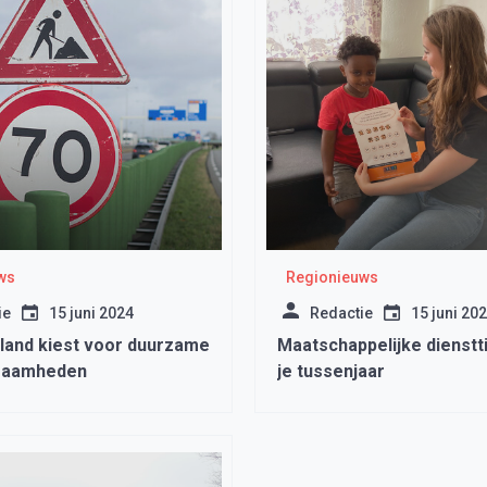
ws
Regionieuws
ie
15 juni 2024
Redactie
15 juni 20
land kiest voor duurzame
Maatschappelijke dienstti
zaamheden
je tussenjaar