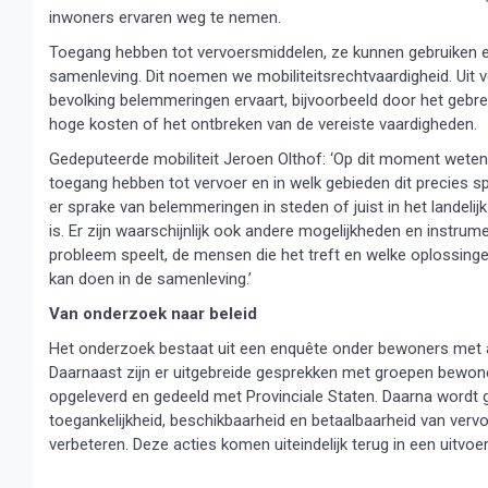
inwoners ervaren weg te nemen.
Toegang hebben tot vervoersmiddelen, ze kunnen gebruiken e
samenleving. Dit noemen we mobiliteitsrechtvaardigheid. Uit ve
bevolking belemmeringen ervaart, bijvoorbeeld door het gebre
hoge kosten of het ontbreken van de vereiste vaardigheden.
Gedeputeerde mobiliteit Jeroen Olthof: ‘Op dit moment wet
toegang hebben tot vervoer en in welk gebieden dit precies sp
er sprake van belemmeringen in steden of juist in het landelij
is. Er zijn waarschijnlijk ook andere mogelijkheden en instru
probleem speelt, de mensen die het treft en welke oplossinge
kan doen in de samenleving.’
Van onderzoek naar beleid
Het onderzoek bestaat uit een enquête onder bewoners met ana
Daarnaast zijn er uitgebreide gesprekken met groepen bewoner
opgeleverd en gedeeld met Provinciale Staten. Daarna wordt 
toegankelijkheid, beschikbaarheid en betaalbaarheid van vervo
verbeteren. Deze acties komen uiteindelijk terug in een uitvo