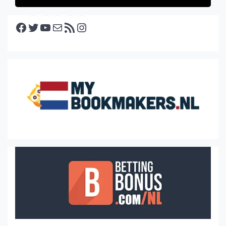
Facebook
Twitter
YouTube
E-mail
RSS feed
Instagram