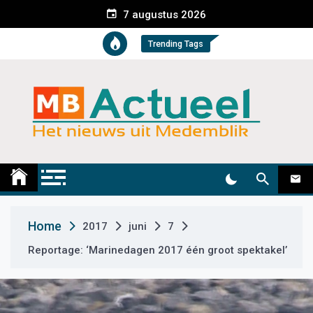
S
7 augustus 2026
k
i
Trending Tags
p
t
o
c
o
n
t
Medemblik Actueel
Wij zijn altijd actueel
e
n
t
Home
2017
juni
7
Reportage: ‘Marinedagen 2017 één groot spektakel’