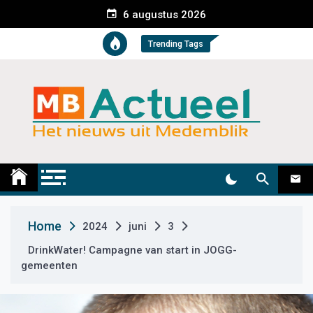
S
6 augustus 2026
k
i
Trending Tags
p
t
o
c
o
n
t
Medemblik Actueel
Wij zijn altijd actueel
e
n
t
Home
2024
juni
3
DrinkWater! Campagne van start in JOGG-
gemeenten