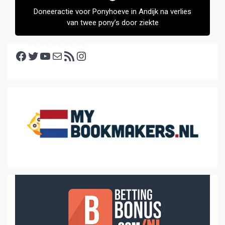
Doneeractie voor Ponyhoeve in Andijk na verlies
van twee pony’s door ziekte
Facebook
Twitter
YouTube
E-mail
RSS feed
Instagram