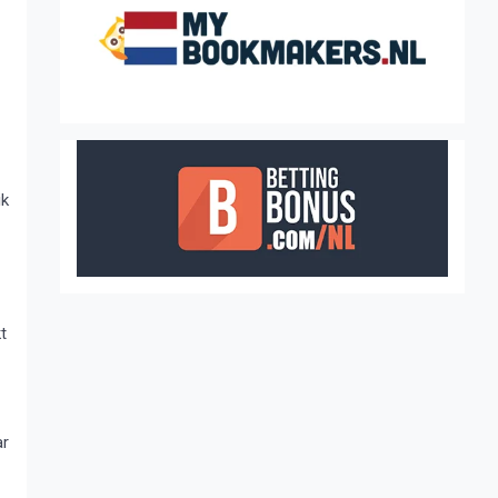
ik
t
ar