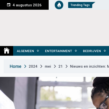
S
4 augustus 2026
Trending Tags
k
i
p
t
o
c
o
Medemblik Actueel
Wij zijn altijd actueel
n
t
ALGEMEEN
ENTERTAINMENT
BEDRIJVEN
e
n
Home
2024
mei
21
Nieuws en inzichten: 
t