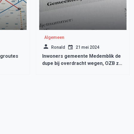
Algemeen
Ronald
21 mei 2024
egroutes
Inwoners gemeente Medemblik de
dupe bij overdracht wegen, OZB zal
waarschijnlijk fors omhoog gaan