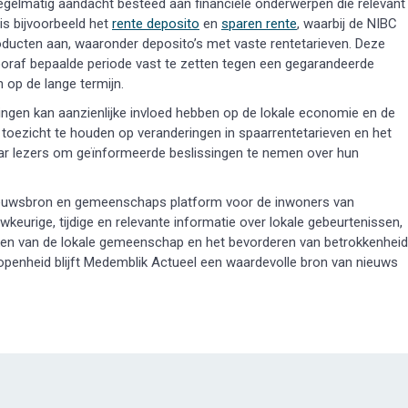
gelmatig aandacht besteed aan financiële onderwerpen die relevant
is bijvoorbeeld het
rente deposito
en
sparen rente
, waarbij de NIBC
producten aan, waaronder deposito’s met vaste rentetarieven. Deze
vooraf bepaalde periode vast te zetten tegen een gegarandeerde
n op de lange termijn.
lingen kan aanzienlijke invloed hebben op de lokale economie en de
d toezicht te houden op veranderingen in spaarrentetarieven en het
aar lezers om geïnformeerde beslissingen te nemen over hun
 nieuwsbron en gemeenschaps platform voor de inwoners van
eurige, tijdige en relevante informatie over lokale gebeurtenissen,
terken van de lokale gemeenschap en het bevorderen van betrokkenheid
en openheid blijft Medemblik Actueel een waardevolle bron van nieuws