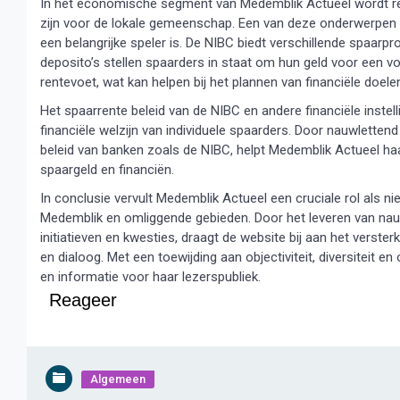
In het economische segment van Medemblik Actueel wordt re
zijn voor de lokale gemeenschap. Een van deze onderwerpen 
een belangrijke speler is. De NIBC biedt verschillende spaar
deposito’s stellen spaarders in staat om hun geld voor een 
rentevoet, wat kan helpen bij het plannen van financiële doele
Het spaarrente beleid van de NIBC en andere financiële instel
financiële welzijn van individuele spaarders. Door nauwletten
beleid van banken zoals de NIBC, helpt Medemblik Actueel h
spaargeld en financiën.
In conclusie vervult Medemblik Actueel een cruciale rol als
Medemblik en omliggende gebieden. Door het leveren van nauwk
initiatieven en kwesties, draagt de website bij aan het vers
en dialoog. Met een toewijding aan objectiviteit, diversiteit 
en informatie voor haar lezerspubliek.
Reageer
Algemeen