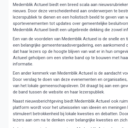
Medemblik Actueel biedt een breed scala aan nieuwsrubrieken
nieuws. Door deze verscheidenheid aan onderwerpen te bestri
lezerspubliek te dienen en een holistisch beeld te geven van w
sportevenementen tot updates over gemeentelijke besluitvorm
Medemblik Actueel biedt een uitgebreide dekking die zowel inf
Een van de voordelen van Medemblik Actueel is de snelle en t
een ​​belangrijke gemeenteraadsvergadering, een aankomend cu
dat haar lezers op de hoogte blijven van wat er in hun omge
Actueel geholpen om een ​​sterke band op te bouwen met haar
informatie.
Een ander kenmerk van Medemblik Actueel is de aandacht voor
Door verslag te doen van deze evenementen en organisaties, 
van het lokale gemeenschapsleven. Dit draagt ​​bij aan een ge
de band tussen de website en haar lezerspubliek.
Naast nieuwsberichtgeving biedt Medemblik Actueel ook ruimt
platform wordt voor het uitwisselen van ideeën en meningen 
stimuleert betrokkenheid bij lokale kwesties en debatten. Do
lezers aan om na te denken over belangrijke kwesties en zich 