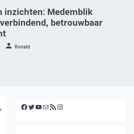
 inzichten: Medemblik
 verbindend, betrouwbaar
nt
Ronald
Facebook
Twitter
YouTube
E-mail
RSS feed
Instagram
e