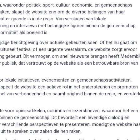
, waaronder politiek, sport, cultuur, economie, en gemeenschaps
jken, slaagt de website erin om de diverse belangen van haar
at er gaande is in de regio. Van verslagen van lokale
ing en interviews met belangrijke figuren binnen de gemeenschap,
ormatief als boeiend is.
ijdige berichtgeving over actuele gebeurtenissen. Of het nu gaat om
ltureel festival of een urgente weeralarm, de website zorgt ervoor
ving gebeurt. Dit vermogen om snel nieuws te brengen heeft Medembl
 publiek, dat vertrouwt op de website als een betrouwbare bron van
 lokale initiatieven, evenementen en gemeenschapsactiviteiten.
speelt de website een actieve rol in het ondersteunen en promoten
voel van verbondenheid en saamhorigheid binnen de regio, en versterk
e voor opinieartikelen, columns en lezersbrieven, waardoor het een
binnen de gemeenschap. Dit bevordert een levendige dialoog en
or verschillende perspectieven te presenteren, moedigt de website ha
uit te spreken over zaken die hen raken.