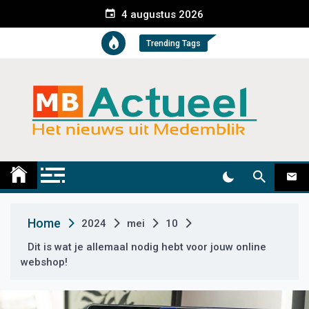
S
4 augustus 2026
k
i
Trending Tags
p
t
o
c
o
n
t
Medemblik Actueel
Wij zijn altijd actueel
e
n
t
Home
2024
mei
10
Dit is wat je allemaal nodig hebt voor jouw online
webshop!