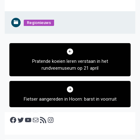
Regionieuws
Bericht
navigatie
Pratende koeien leren verstaan in het
rundveemuseum op 21 april
Fietser aangereden in Hoorn: barst in voorruit
Facebook
Twitter
YouTube
E-mail
RSS feed
Instagram