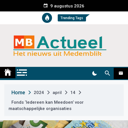
S
9 augustus 2026
k
i
Trending Tags
p
t
o
c
o
n
t
Medemblik Actueel
Wij zijn altijd actueel
e
n
t
Home
2024
april
14
Fonds ‘Iedereen kan Meedoen’ voor
maatschappelijke organisaties