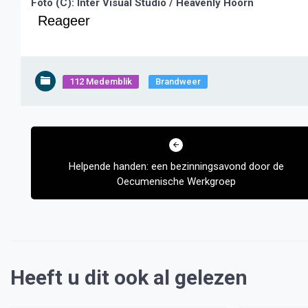
Foto (C): Inter Visual Studio / Heavenly Hoorn
Reageer
112 Medemblik
Brandweer
Bericht
navigatie
Helpende handen: een bezinningsavond door de
Oecumenische Werkgroep
Heeft u dit ook al gelezen