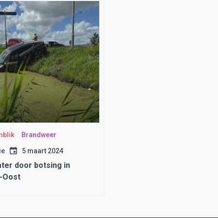
blik
Brandweer
ie
5 maart 2024
ter door botsing in
-Oost