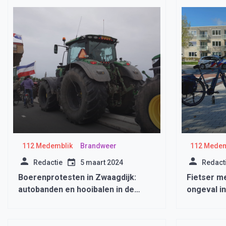
112 Medemblik
Brandweer
112 Medem
Redactie
5 maart 2024
Redact
Boerenprotesten in Zwaagdijk:
Fietser m
autobanden en hooibalen in de
ongeval i
brand