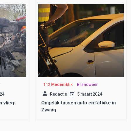
r
112 Medemblik
Brandweer
024
Redactie
5 maart 2024
n vliegt
Ongeluk tussen auto en fatbike in
Zwaag