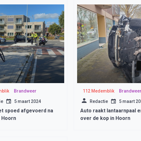
blik
Brandweer
112 Medemblik
Brandwee
ie
5 maart 2024
Redactie
5 maart 2
et spoed afgevoerd na
Auto raakt lantaarnpaal e
n Hoorn
over de kop in Hoorn