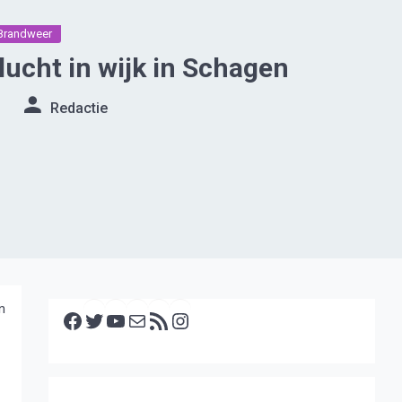
Brandweer
ucht in wijk in Schagen
Redactie
Facebook
Twitter
YouTube
E-mail
RSS feed
Instagram
n