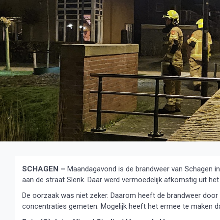
SCHAGEN –
Maandagavond is de brandweer van Schagen in 
aan de straat Slenk. Daar werd vermoedelijk afkomstig uit het
De oorzaak was niet zeker. Daarom heeft de brandweer door de
concentraties gemeten. Mogelijk heeft het ermee te maken da