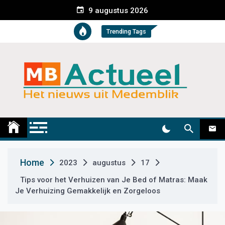
S
9 augustus 2026
k
i
Trending Tags
p
t
o
c
o
n
t
Medemblik Actueel
Wij zijn altijd actueel
e
n
t
Home
2023
augustus
17
Tips voor het Verhuizen van Je Bed of Matras: Maak
Je Verhuizing Gemakkelijk en Zorgeloos