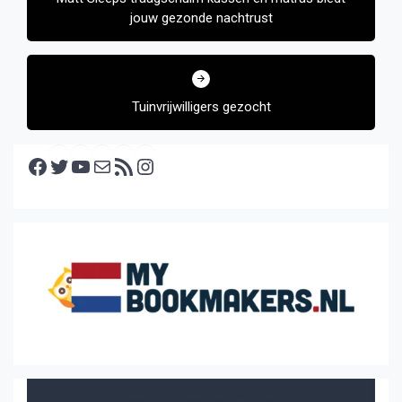
jouw gezonde nachtrust
Tuinvrijwilligers gezocht
Facebook
Twitter
YouTube
E-mail
RSS feed
Instagram