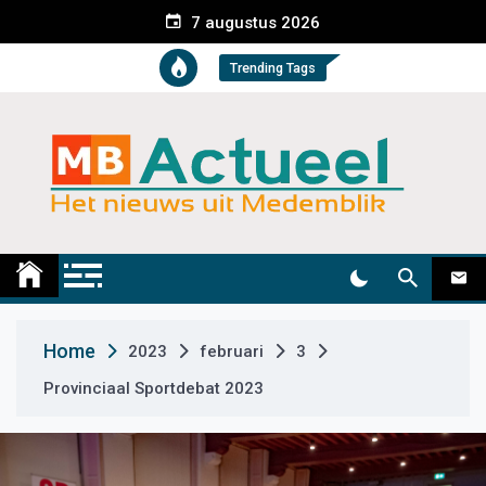
S
7 augustus 2026
k
i
Trending Tags
p
t
o
c
o
n
t
Medemblik Actueel
Wij zijn altijd actueel
e
n
t
Home
2023
februari
3
Provinciaal Sportdebat 2023