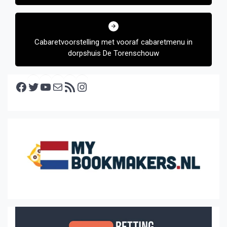
Cabaretvoorstelling met vooraf cabaretmenu in
dorpshuis De Torenschouw
Facebook
Twitter
YouTube
E-mail
RSS feed
Instagram