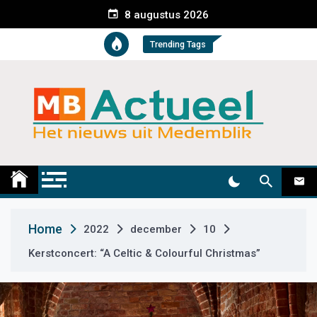
S
8 augustus 2026
k
i
Trending Tags
p
t
o
c
o
n
t
Medemblik Actueel
Wij zijn altijd actueel
e
n
t
Home
2022
december
10
Kerstconcert: “A Celtic & Colourful Christmas”