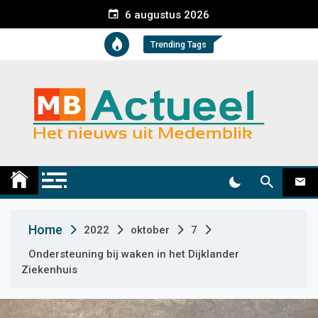
S
6 augustus 2026
k
i
Trending Tags
p
t
o
c
o
n
t
Medemblik Actueel
Wij zijn altijd actueel
e
n
t
Home
2022
oktober
7
Ondersteuning bij waken in het Dijklander
Ziekenhuis