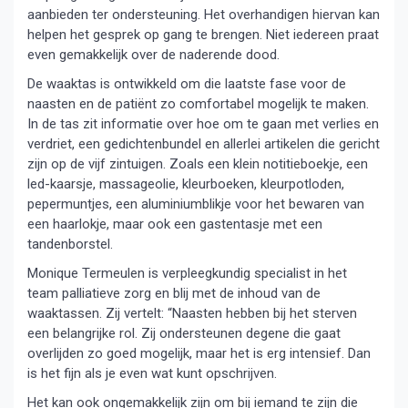
aanbieden ter ondersteuning. Het overhandigen hiervan kan
helpen het gesprek op gang te brengen. Niet iedereen praat
even gemakkelijk over de naderende dood.
De waaktas is ontwikkeld om die laatste fase voor de
naasten en de patiënt zo comfortabel mogelijk te maken.
In de tas zit informatie over hoe om te gaan met verlies en
verdriet, een gedichtenbundel en allerlei artikelen die gericht
zijn op de vijf zintuigen. Zoals een klein notitieboekje, een
led-kaarsje, massageolie, kleurboeken, kleurpotloden,
pepermuntjes, een aluminiumblikje voor het bewaren van
een haarlokje, maar ook een gastentasje met een
tandenborstel.
Monique Termeulen is verpleegkundig specialist in het
team palliatieve zorg en blij met de inhoud van de
waaktassen. Zij vertelt: “Naasten hebben bij het sterven
een belangrijke rol. Zij ondersteunen degene die gaat
overlijden zo goed mogelijk, maar het is erg intensief. Dan
is het fijn als je even wat kunt opschrijven.
Het kan ook ongemakkelijk zijn om bij iemand te zijn die