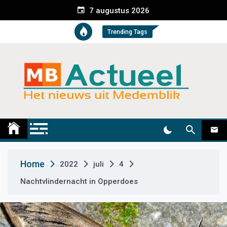
S
7 augustus 2026
k
i
Trending Tags
p
t
o
c
o
n
t
Medemblik Actueel
Wij zijn altijd actueel
e
n
t
Home
2022
juli
4
Nachtvlindernacht in Opperdoes