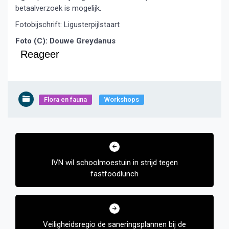
betaalverzoek is mogelijk.
Fotobijschrift: Ligusterpijlstaart
Foto (C): Douwe Greydanus
Reageer
Flora en fauna
Workshops
Bericht
navigatie
IVN wil schoolmoestuin in strijd tegen
fastfoodlunch
Veiligheidsregio de saneringsplannen bij de