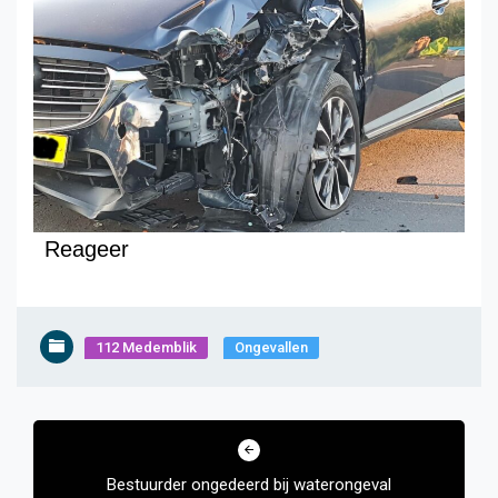
Reageer
112 Medemblik
Ongevallen
Bericht
navigatie
Bestuurder ongedeerd bij waterongeval