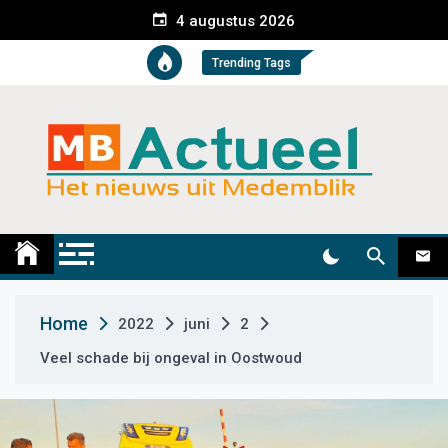
S
4 augustus 2026
k
i
Trending Tags
p
t
o
c
o
n
t
Medemblik Actueel
Wij zijn altijd actueel
e
n
t
Home
2022
juni
2
Veel schade bij ongeval in Oostwoud