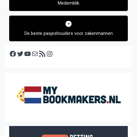
Medemblik
De beste pasjeshouders voor zakenmannen
Facebook
Twitter
YouTube
E-mail
RSS feed
Instagram