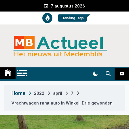
S
7 augustus 2026
k
i
Trending Tags
p
t
o
c
o
n
t
Medemblik Actueel
Wij zijn altijd actueel
e
n
t
Home
2022
april
7
Vrachtwagen ramt auto in Winkel: Drie gewonden