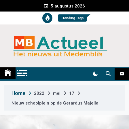
S
5 augustus 2026
k
i
Trending Tags
p
t
o
c
o
n
t
Medemblik Actueel
Wij zijn altijd actueel
e
n
t
Home
2022
mei
17
Nieuw schoolplein op de Gerardus Majella