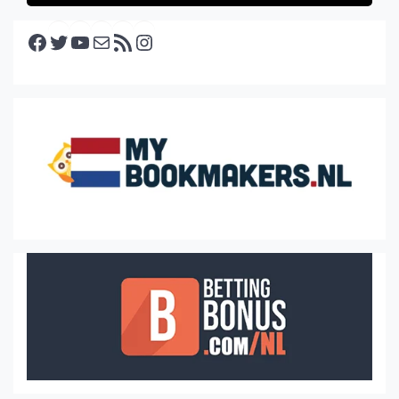
Facebook
Twitter
YouTube
E-mail
RSS feed
Instagram