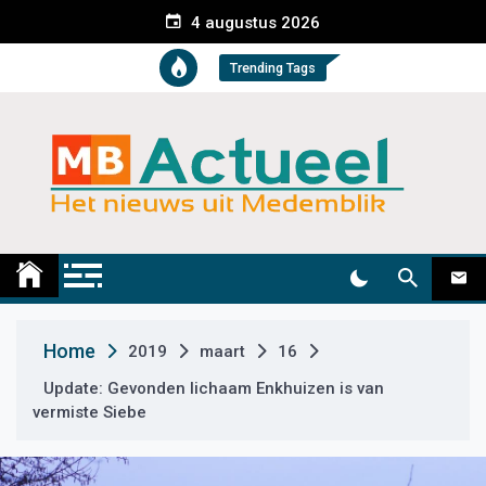
S
4 augustus 2026
k
i
Trending Tags
p
t
o
c
o
n
t
Medemblik Actueel
Wij zijn altijd actueel
e
n
t
Home
2019
maart
16
Update: Gevonden lichaam Enkhuizen is van
vermiste Siebe